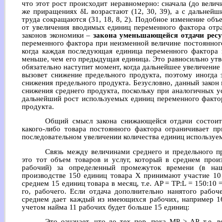
что этот рост происходит неравномерно: сначала (до вели
же приращениях δL возрастают (12, 30, 39), а с дальней
труда сокращаются (31, 18, 8, 2). Подобное изменение объ
от увеличения вводимых единиц переменного фактора отр
законов экономики –
закона уменьшающейся отдачи ресу
переменного фактора при неизменной величине постоянног
когда каждая последующая единица переменного фактора 
меньше, чем его предыдущая единица. Это равносильно ут
обязательно наступит момент, когда дальнейшее увеличени
вызовет снижение предельного продукта, поэтому иногда 
снижения предельного продукта. Безусловно, данный закон
снижения среднего продукта, поскольку при аналогичных у
дальнейший рост используемых единиц переменного факто
продукта.
Общий смысл закона снижающейся отдачи состоит 
какого-либо товара постоянного фактора ограничивает п
последовательном увеличении количества единиц используе
Связь между величинами среднего и предельного п
это тот объем товаров и услуг, который в среднем прои
рабочий) за определенный промежуток времени (в на
производстве 150 единиц товара Х принимают участие 10
среднем 15 единиц товара в месяц, т.е. AP = TP:L = 150:10
го, рабочего. Если отдача дополнительно нанятого рабоч
среднем дает каждый из имеющихся рабочих, например 16
учетом найма 11 рабочих будет больше 15 единиц:
Это означает, что до тех пор, пока MP > AP, т.е. 