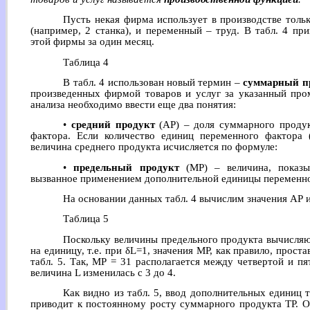
Пусть некая фирма использует в производстве тольк
(например, 2 станка), и переменный – труд. В табл. 4 пр
этой фирмы за один месяц.
Таблица 4
В табл. 4 использован новый термин –
суммарный п
произведенных фирмой товаров и услуг за указанный про
анализа необходимо ввести еще два понятия:
•
средний продукт
(AP) – доля суммарного продук
фактора. Если количество единиц переменного фактора 
величина среднего продукта исчисляется по формуле:
•
предельный продукт
(МР) – величина, показы
вызванное применением дополнительной единицы переменно
На основании данных табл. 4 вычислим значения АР и 
Таблица 5
Поскольку величины предельного продукта вычисляю
на единицу, т.е. при δL=1, значения МР, как правило, про
табл. 5. Так, МР = 31 располагается между четвертой и пя
величина L изменилась с 3 до 4.
Как видно из табл. 5, ввод дополнительных единиц 
приводит к постоянному росту суммарного продукта ТР. О