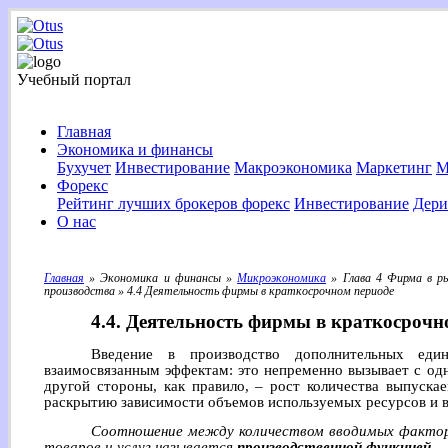
Учебный портал
Главная
Экономика и финансы
Бухучет
Инвестирование
Макроэкономика
Маркетинг
М
Форекс
Рейтинг лучших брокеров форекс
Инвестирование
Дери
О нас
Главная
» Экономика и финансы »
Микроэкономика
» Глава 4 Фирма в ры
производства » 4.4 Деятельность фирмы в краткосрочном периоде
4.4. Деятельность фирмы в краткосрочн
Введение в производство дополнительных ед
взаимосвязанным эффектам: это непременно вызывает с од
другой стороны, как правило, – рост количества выпуска
раскрытию зависимости объемов используемых ресурсов и 
Соотношение между количеством вводимых фактор
товаров и услуг называется
производственной функцией
.