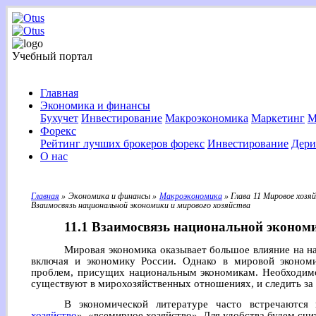
Учебный портал
Главная
Экономика и финансы
Бухучет
Инвестирование
Макроэкономика
Маркетинг
М
Форекс
Рейтинг лучших брокеров форекс
Инвестирование
Дери
О нас
Главная
» Экономика и финансы »
Макроэкономика
» Глава 11 Мировое хозя
Взаимосвязь национальной экономики и мирового хозяйства
11.1 Взаимосвязь национальной экономи
Мировая экономика оказывает большое влияние на н
включая и экономику России. Однако в мировой эконом
проблем, присущих национальным экономикам. Необходимо
существуют в мирохозяйственных отношениях, и следить за 
В экономической литературе часто встречаются 
хозяйство
», «всемирное хозяйство». Для удобства будем счи