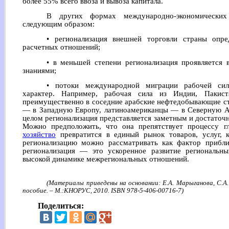
более 55% всего ввоза и вывоза капитала.
В других формах международно-экономических 
следующим образом:
• регионализация внешней торговли страны опре
расчетных отношений;
• в меньшей степени регионализация проявляется 
знаниями;
• потоки международной миграции рабочей сил
характер. Например, рабочая сила из Индии, Пакист
преимущественно в соседние арабские нефтедобывающие ст
— в Западную Европу, латиноамериканцы — в Северную А
целом регионализация представляется заметным и достаточ
Можно предположить, что она препятствует процессу 
хозяйство
превратится в единый рынок товаров, услуг, к
регионализацию можно рассматривать как фактор прибл
регионализация — это ускоренное развитие региональн
высокой динамике межрегиональных отношений.
(Материалы приведены на основании: Е.А. Марыганова, С.А.
пособие. – М.:КНОРУС, 2010. ISBN 978-5-406-00716-7)
Поделиться: