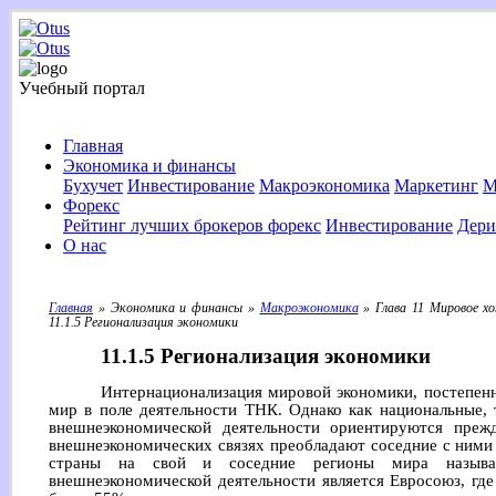
Учебный портал
Главная
Экономика и финансы
Бухучет
Инвестирование
Макроэкономика
Маркетинг
М
Форекс
Рейтинг лучших брокеров форекс
Инвестирование
Дери
О нас
Главная
» Экономика и финансы »
Макроэкономика
» Глава 11 Мировое х
11.1.5 Регионализация экономики
11.1.5 Регионализация экономики
Интернационализация мировой экономики, постепенн
мир в поле деятельности ТНК. Однако как национальные, 
внешнеэкономической деятельности ориентируются преж
внешнеэкономических связях преобладают соседние с ними
страны на свой и соседние регионы мира называе
внешнеэкономической деятельности является Евросоюз, гд