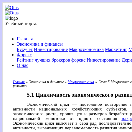
Учебный портал
Главная
Экономика и финансы
Бухучет
Инвестирование
Макроэкономика
Маркетинг
М
Форекс
Рейтинг лучших брокеров форекс
Инвестирование
Дери
О нас
Главная
» Экономика и финансы »
Макроэкономика
» Глава 5 Макроэкономи
развития
5.1 Цикличность экономического разви
Экономический цикл — постоянное повторение п
активности национальных хозяйствующих субъектов,
экономического роста, уровня цен и размеров безработи
национальной экономики от одного состояния
макр
Экономический цикл включает в себя ряд последовательн
активности, выражающих неравномерность развития национ