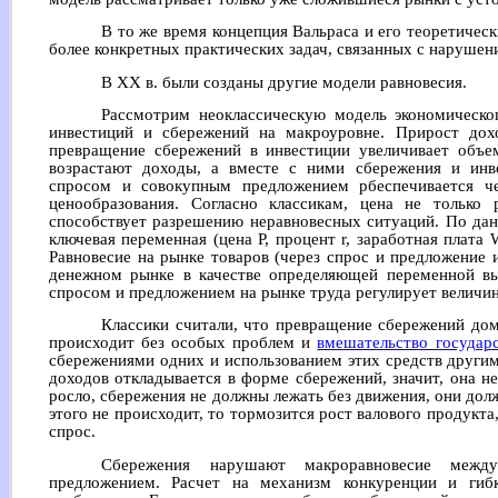
В то же время концепция Вальраса и его теоретичес
более конкретных практических задач, связанных с нарушен
В XX в. были созданы другие модели равновесия.
Рассмотрим неоклассическую модель экономическог
инвестиций и сбережений на макроуровне. Прирост дох
превращение сбережений в инвестиции увеличивает объем
возрастают доходы, а вместе с ними сбережения и инв
спросом и совокупным предложением рбеспечивается ч
ценообразования. Согласно классикам, цена не только 
способствует разрешению неравновесных ситуаций. По дан
ключевая переменная (цена Р, процент r, заработная плата
Равновесие на рынке товаров (через спрос и предложение 
денежном рынке в качестве определяющей переменной в
спросом и предложением на рынке труда регулирует величин
Классики считали, что превращение сбережений до
происходит без особых проблем и
вмешательство государ
сбережениями одних и использованием этих средств другим
доходов откладывается в форме сбережений, значит, она н
росло, сбережения не должны лежать без движения, они до
этого не происходит, то тормозится рост валового продукта
спрос.
Сбережения нарушают макроравновесие меж
предложением. Расчет на механизм конкуренции и гиб