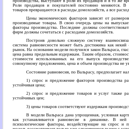
производства, выступают в роли их продавцов и в то же в
Роли продавцов и покупателей постоянно меняются. В 
товаров превращаются в расходы домохозяйств, а все расх
Цены экономических факторов зависят от размеров 
производимые товары. В свою очередь цены на выпускае
факторы производства. Последние должны соответствова
фирм должны сочетаться с расходами домохозяйств.
Построив довольно сложную систему взаимосвяза
система равновесности может быть достижима как некий 
рынок. На основании модели получился закон Вальраса, гла
цена равна предельным издержкам. Таким образом, стоимо
стоимости использованных на его выпуск производств
совокупному предложению, цена и объем производства не у
Состояние равновесия, по Вальрасу, предполагает на
1) спрос и предложение факторов производства ра
устойчивая цена;
2) спрос и предложение товаров и услуг также ра
устойчивых цен;
3) цены товаров соответствуют издержкам производс
В модели Вальраса дана упрощенная, условная карти
как устанавливается равновесие в динамике. В не
психологические факторы, воздействующие на спрос и п
модель рассматривает только уже сложившиеся рынки с уст