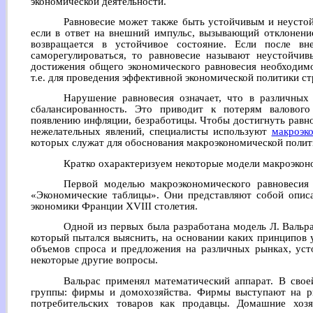
экономической деятельности.
Равновесие может также быть устойчивым и неустой
если в ответ на внешний импульс, вызывающий отклонение
возвращается в устойчивое состояние. Если после вн
саморегулироваться, то равновесие называют неустойчив
достижения общего экономического равновесия необходимо
т.е. для проведения эффективной экономической политики ст
Нарушение равновесия означает, что в различных 
сбалансированность. Это приводит к потерям валового
появлению инфляции, безработицы. Чтобы достигнуть равно
нежелательных явлений, специалисты используют
макроэк
которых служат для обоснования макроэкономической полит
Кратко охарактеризуем некоторые модели макроэкон
Первой моделью макроэкономического равновесия
«Экономические таблицы». Они представляют собой описа
экономики Франции XVIII столетия.
Одной из первых была разработана модель Л. Вальра
который пытался выяснить, на основании каких принципов у
объемов спроса и предложения на различных рынках, усто
некоторые другие вопросы.
Вальрас применял математический аппарат. В свое
группы: фирмы и домохозяйства. Фирмы выступают на р
потребительских товаров как продавцы. Домашние хозя