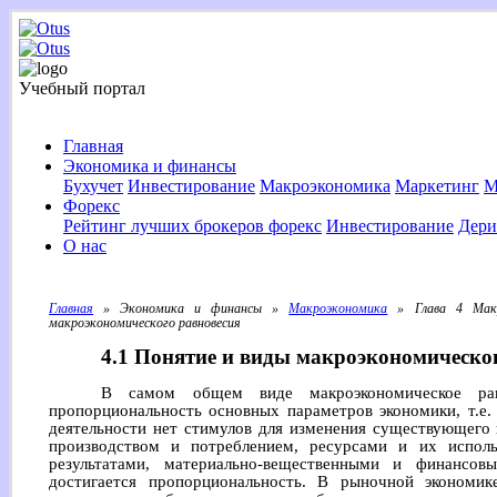
Учебный портал
Главная
Экономика и финансы
Бухучет
Инвестирование
Макроэкономика
Маркетинг
М
Форекс
Рейтинг лучших брокеров форекс
Инвестирование
Дери
О нас
Главная
» Экономика и финансы »
Макроэкономика
» Глава 4 Макр
макроэкономического равновесия
4.1 Понятие и виды макроэкономическо
В самом общем виде макроэкономическое ра
пропорциональность основных параметров экономики, т.е. 
деятельности нет стимулов для изменения существующего 
производством и потреблением, ресурсами и их исполь
результатами, материально-вещественными и финансо
достигается пропорциональность. В рыночной экономи