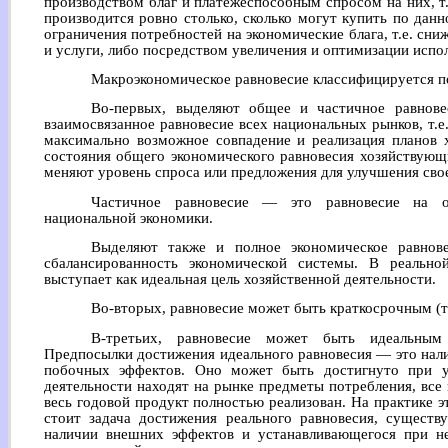
производством благ и платежеспособным спросом на них, т.е
производится ровно столько, сколько могут купить по дан
ограничения потребностей на экономические блага, т.е. сн
и услуги, либо посредством увеличения и оптимизации испо
Макроэкономическое равновесие классифицируется п
Во-первых, выделяют общее и частичное равнов
взаимосвязанное равновесие всех национальных рынков, т.е
максимально возможное совпадение и реализация планов 
состояния общего экономического равновесия хозяйствующ
меняют уровень спроса или предложения для улучшения сво
Частичное равновесие — это равновесие на о
национальной экономики.
Выделяют также и полное экономическое равнов
сбалансированность экономической системы. В реально
выступает как идеальная цель хозяйственной деятельности.
Во-вторых, равновесие может быть краткосрочным (
В-третьих, равновесие может быть идеальным
Предпосылки достижения идеального равновесия — это нал
побочных эффектов. Оно может быть достигнуто при ус
деятельности находят на рынке предметы потребления, вс
весь годовой продукт полностью реализован. На практике 
стоит задача достижения реального равновесия, сущест
наличии внешних эффектов и устанавливающегося при н