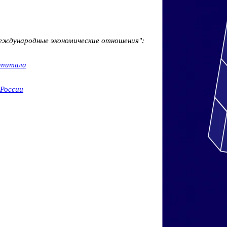
международные экономические отношения":
апитала
России