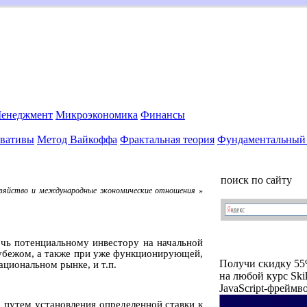
енеджмент
Микроэкономика
Финансы
вативы
Метод Вайкоффа
Фрактальная теория
Фундаментальный 
поиск по сайту
озяйство и международные экономические отношения »
чь потенциальному инвестору на начальной
рубежом, а также при уже функционирующей,
Получи скидку 5
ациональном рынке, и т.п.
на любой курс Ski
JavaScript-фреймво
» путем установления определенной ставки к