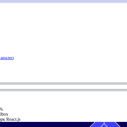
анализ
5%
llbox
рк React.js