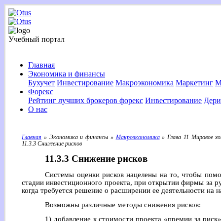
Учебный портал
Главная
Экономика и финансы
Бухучет
Инвестирование
Макроэкономика
Маркетинг
М
Форекс
Рейтинг лучших брокеров форекс
Инвестирование
Дери
О нас
Главная
» Экономика и финансы »
Макроэкономика
» Глава 11 Мировое х
11.3.3 Снижение рисков
11.3.3 Снижение рисков
Системы оценки рисков нацелены на то, чтобы помо
стадии инвестиционного проекта, при открытии фирмы за 
когда требуется решение о расширении ее деятельности на н
Возможны различные методы снижения рисков:
1) добавление к стоимости проекта «премии за риск