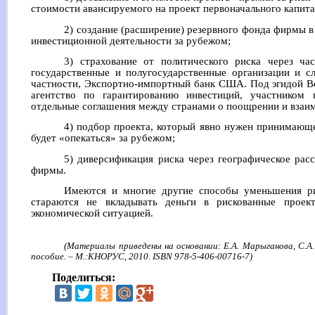
стоимости авансируемого на проект первоначального капита
2) создание (расширение) резервного фонда фирмы в
инвестиционной деятельности за рубежом;
3) страхование от политического риска через ча
государственные и полугосударственные организации и с
частности, Экспортно-импортный банк США. Под эгидой В
агентство по гарантированию инвестиций, участником 
отдельные соглашения между странами о поощрении и взаи
4) подбор проекта, который явно нужен принимающе
будет «опекаться» за рубежом;
5) диверсификация риска через географическое рас
фирмы.
Имеются и многие другие способы уменьшения ри
стараются не вкладывать деньги в рискованные проек
экономической ситуацией.
(Материалы приведены на основании: Е.А. Марыганова, С.А.
пособие. – М.:КНОРУС, 2010. ISBN 978-5-406-00716-7)
Поделиться: