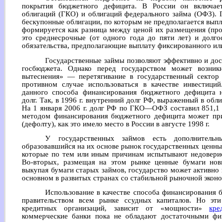
покрытия бюджетного дефицита. В России он включает
облигаций (ГКО) и облигаций федерального займа (ОФЗ). 
бескупонные облигации, по которым не предполагается выпл
формируется как разница между ценой их размещения (пр
это среднесрочные (от одного года до пяти лет) и долго
обязательства, предполагающие выплату фиксированного или
Государственные займы позволяют эффективно и до
госбюджета. Однако перед государством может возник
вытеснения» — перетягивание в государственный сектор 
противном случае использоваться в качестве инвестиций
данного способа финансирования бюджетного дефицита н
долг. Так, в 1996 г. внутренний долг РФ, выраженный в обли
На 1 января 2006 г. долг РФ по ГКО—ОФЗ составил 851,1 
методом финансирования бюджетного дефицита может при
(дефолту), как это имело место в России в августе 1998 г.
У государственных займов есть дополнительн
образовавшийся на их основе рынок государственных ценны
которые по тем или иным причинам испытывают недоверие
Во-вторых, размещая на этом рынке ценные бумаги нов
выкупая бумаги старых займов, государство может активно
основном в развитых странах со стабильной рыночной экон
Использование в качестве способа финансирования 
правительством всем рынке ссудных капиталов. Но эт
кредитных организаций, зависит от «мощности»
кре
коммерческие банки пока не обладают достаточными фи