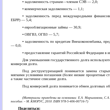
• задолженность странам—членам СЭВ — 2,0;
• коммерческая задолженность — 1,1;
• задолженность перед международными финансо
ЕБРР) — 5,4;
• еврооблигационные займы — 30,9;
• ОВГВЗ, ОГВЗ — 5,7;
• задолженность по кредитам Внешэкономбанка, пред
— 0,0;
• предоставление гарантий Российской Федерации в 
Для уменьшения государственного долга используютс
конверсия долга.
Под реструктуризацией понимается замена стары
мягкими условиями погашения (более низкие процентные став
а также частичное списание долга.
Под конверсией долга понимается обмен долговых обя
(Материалы приведены на основании: Е.А. Марыганова, С.А.
пособие. – М.:КНОРУС, 2010. ISBN 978-5-406-00716-7)
Поделиться: