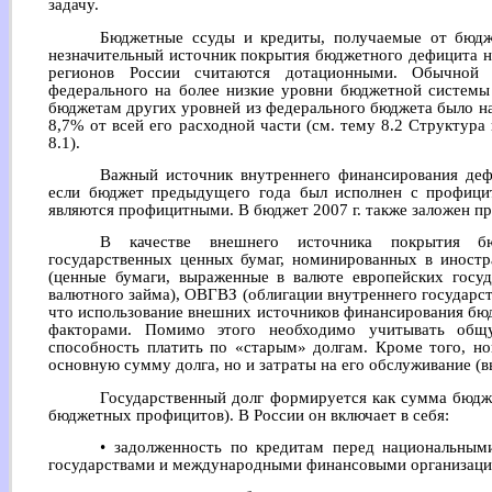
задачу.
Бюджетные ссуды и кредиты, получаемые от бюдж
незначительный источник покрытия бюджетного дефицита н
регионов России считаются дотационными. Обычной п
федерального на более низкие уровни бюджетной системы
бюджетам других уровней из федерального бюджета было на
8,7% от всей его расходной части (см. тему 8.2 Структура
8.1).
Важный источник внутреннего финансирования дефи
если бюджет предыдущего года был исполнен с профици
являются профицитными. В бюджет 2007 г. также заложен п
В качестве внешнего источника покрытия б
государственных ценных бумаг, номинированных в иностр
(ценные бумаги, выраженные в валюте европейских госуд
валютного займа), ОВГВЗ (облигации внутреннего государст
что использование внешних источников финансирования бю
факторами. Помимо этого необходимо учитывать об
способность платить по «старым» долгам. Кроме того, н
основную сумму долга, но и затраты на его обслуживание (в
Государственный долг формируется как сумма бюдж
бюджетных профицитов). В России он включает в себя:
• задолженность по кредитам перед национальны
государствами и международными финансовыми организаци