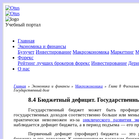
Учебный портал
Главная
Экономика и финансы
Бухучет
Инвестирование
Макроэкономика
Маркетинг
М
Форекс
Рейтинг лучших брокеров форекс
Инвестирование
Дери
О нас
Главная
» Экономика и финансы »
Макроэкономика
» Глава 8 Фискальн
Государственный долг
8.4 Бюджетный дефицит. Государственн
Государственный бюджет может быть профици
государственных доходов соответственно больше или мень
практически невозможен из-за
циклического развития э
наблюдается дефицит бюджета, а в период подъема — его п
Первичный дефицит (профицит) бюджета — это 
бюджета и его доходами. К непроцентным расходам бюджет