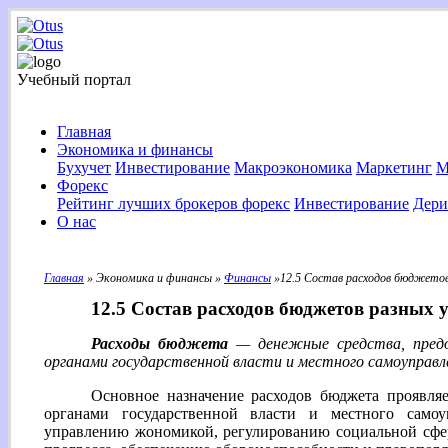
Учебный портал
Главная
Экономика и финансы
Бухучет
Инвестирование
Макроэкономика
Маркетинг
М
Форекс
Рейтинг лучших брокеров форекс
Инвестирование
Дери
О нас
Главная
» Экономика и финансы »
Финансы
»12.5 Состав расходов бюджетов
12.5 Состав расходов бюджетов разных 
Расходы бюджета
— денежные средства, пред
органами государственной власти и местного самоуправле
Основное назначение расходов бюджета проявля
органами государственной власти и местного само
управлению жономикой, регулированию социальной сфе