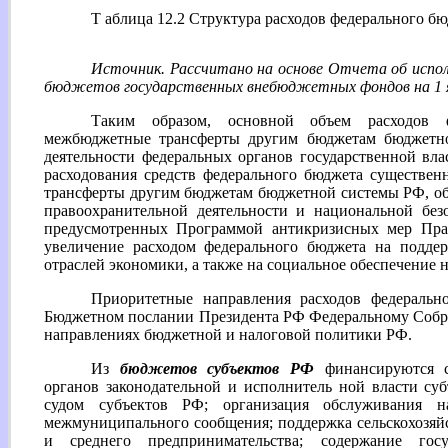
Т аблица 12.2 Структура расходов федерального бюд
Источник. Рассчитано на основе Отчета об испол
бюджетов государственных внебюджетных
фондов на 1 
Таким образом, основной объем расходов 
межбюджетные трансферты другим бюджетам бюджетно
деятельности федеральных органов государственной вла
расходования средств федерального бюджета существе
трансферты другим бюджетам бюджетной системы РФ, об
правоохранительной деятельности и национальной без
предусмотренных Программой антикризисных мер Прав
увеличение расходом федерального бюджета на подде
отраслей экономики, а также на социальное обеспечение н
Приоритетные направления расходов федеральн
Бюджетном послании Президента РФ Федеральному Собр
направлениях бюджетной и налоговой политики РФ.
Из
бюджетов субъектов РФ
финансируются с
органов законодательной и исполнитель ной власти су
судом субъектов РФ; организация обслуживания н
межмуниципального сообщения; поддержка сельскохозяйс
и среднего предпринимательства; содержание госу