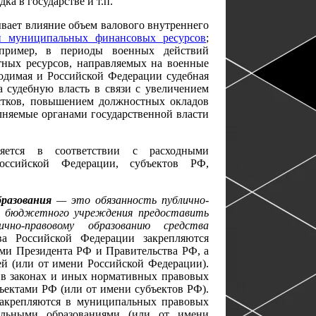
а в государстве и т.п.
вает влияние объем валового внутреннего
и муниципальных финансовых ресурсов
;
например, в периоды военных действий
тных ресурсов, направляемых на военные
водимая и Российской Федерации судебная
 судебную власть в связи с увеличением
астков, повышением должностных окладов
олняемые органами государственной власти
ляется в соответствии с расходными
Российской Федерации, субъектов РФ,
бразования
— это обязанность публично-
ни бюджетного учреждения предоставить
чно-правовому образованию средства
тва Российской Федерации закрепляются
ми Президента РФ и Правительства РФ, а
й (или от имени Российской Федерации).
я в законах и иных нормативных правовых
бъектами РФ (или от имени субъектов РФ).
закрепляются в муниципальных правовых
альными образованиями (или от имени