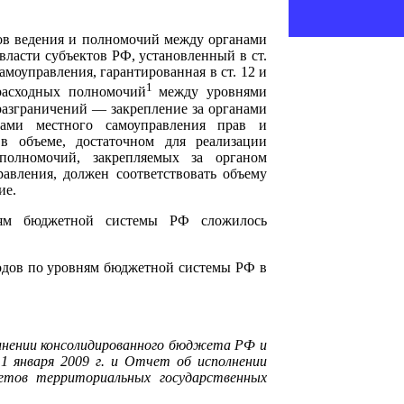
ов ведения и полномочий между органами
власти субъектов РФ, установленный в ст.
амоуправления, гарантированная в ст. 12 и
1
расходных полномочий
между уровнями
разграничений — закрепление за органами
нами местного самоуправления прав и
в объеме, достаточном для реализации
олномочий, закрепляемых за органом
равления, должен соответствовать объему
ие.
ням бюджетной системы РФ сложилось
ходов по уровням бюджетной системы РФ в
лнении консолидированного бюджета РФ и
 января 2009 г. и Отчет об исполнении
тов территориальных государственных