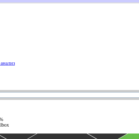
анализ
5%
llbox