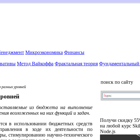
енеджмент
Микроэкономика
Финансы
вативы
Метод Вайкоффа
Фрактальная теория
Фундаментальный 
поиск по сайту
 разных уровней
уровней
оставляемые из бюджета на выполнение
ния возложенных на них функций и задач.
Получи скидку 5
ется в использовании бюджетных средств
на любой курс Ski
управления в ходе их деятельности по
Node.js
ры, стимулированию научно-технического