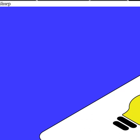
айнер