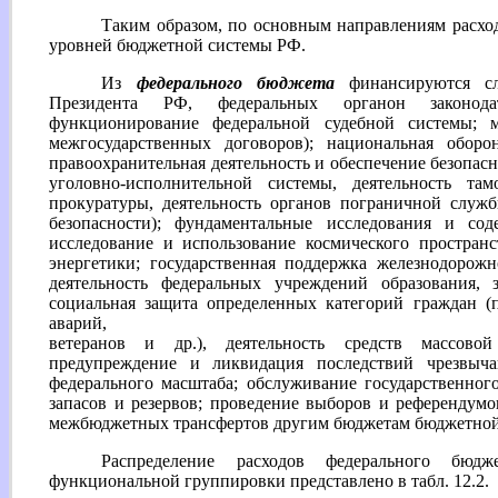
Таким образом, по основным направлениям расхо
уровней бюджетной системы РФ.
Из
федерального бюджета
финансируются сл
Президента РФ, федеральных органон законода
функционирование федеральной судебной системы; ме
межгосударственных договоров); национальная обор
правоохранительная деятельность и обеспечение безопас
уголовно-исполнительной системы, деятельность та
прокуратуры, деятельность органов пограничной служб
безопасности); фундаментальные исследования и соде
исследование и использование космического пространс
энергетики; государственная поддержка железнодорожн
деятельность федеральных учреждений образования, з
социальная защита определенных категорий граждан (
аварий,
ветеранов и др.), деятельность средств массово
предупреждение и ликвидация последствий чрезвыч
федерального масштаба; обслуживание государственног
запасов и резервов; проведение выборов и референдум
межбюджетных трансфертов другим бюджетам бюджетной
Распределение расходов федерального бю
функциональной группировки представлено в табл. 12.2.