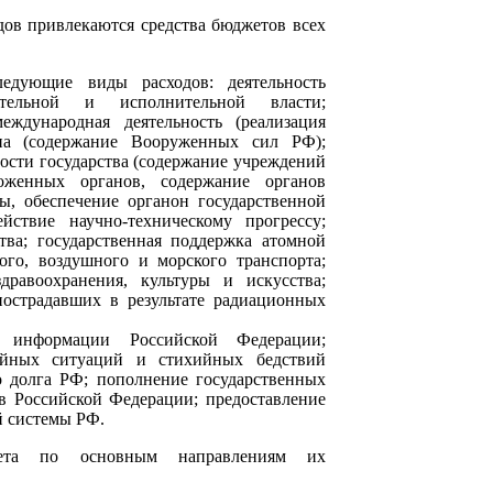
дов привлекаются средства бюджетов всех
едующие виды расходов: деятельность
тельной и исполнительной власти;
ждународная деятельность (реализация
она (содержание Вооруженных сил РФ);
ности государства (содержание учреждений
моженных органов, содержание органов
ы, обеспечение органон государственной
йствие научно-техническому прогрессу;
тва; государственная поддержка атомной
ого, воздушного и морского транспорта;
дравоохранения, культуры и искусства;
пострадавших в результате радиационных
й информации Российской Федерации;
айных ситуаций и стихийных бедствий
о долга РФ; пополнение государственных
ов Российской Федерации; предоставление
 системы РФ.
джета по основным направлениям их