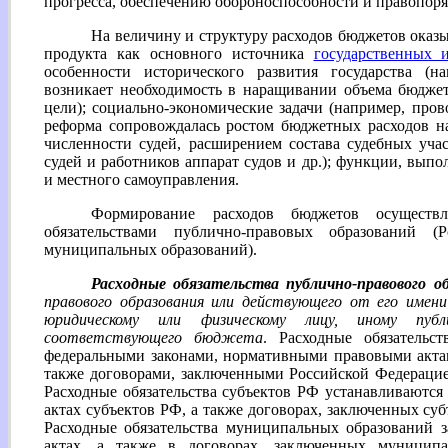
прогресса, обеспечению обороноспособности и правопорядк
На величину и структуру расходов бюджетов оказы
продукта как основного источника
государственных 
особенности исторического развития государства (
возникает необходимость в наращивании объема бюдже
цели); социально-экономические задачи (например, про
реформа сопровождалась ростом бюджетных расходов на
численности судей, расширением состава судебных уч
судей и работников аппарат судов и др.); функции, вып
и местного самоуправления.
Формирование расходов бюджетов осуществ
обязательствами публично-правовых образований (
муниципальных образований).
Расходные обязательства публично-правового о
правового образования или действующего от его име
юридическому или физическому лицу, иному публи
соответствующего бюджета
. Расходные обязательс
федеральными законами, нормативными правовыми акта
также договорами, заключенными Российской Федерацие
Расходные обязательства субъектов РФ устанавливаютс
актах субъектов РФ, а также договорах, заключенных су
Расходные обязательства муниципальных образований 
актах, а также в договорах, заключенных муницип