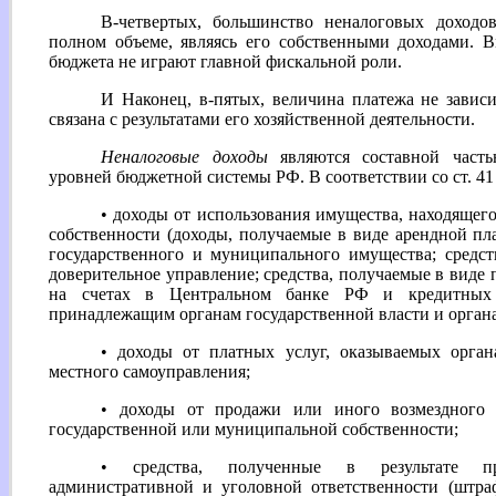
В-четвертых, большинство неналоговых доходо
полном объеме, являясь его собственными доходами. 
бюджета не играют главной фискальной роли.
И Наконец, в-пятых, величина платежа не завис
связана с результатами его хозяйственной деятельности.
Неналоговые доходы
являются составной часть
уровней бюджетной системы РФ. В соответствии со ст. 41
• доходы от использования имущества, находящег
собственности (доходы, получаемые в виде арендной пла
государственного и муниципального имущества; средст
доверительное управление; средства, получаемые в виде
на счетах в Центральном банке РФ и кредитных 
принадлежащим органам государственной власти и органа
• доходы от платных услуг, оказываемых орган
местного самоуправления;
• доходы от продажи или иного возмездного 
государственной или муниципальной собственности;
• средства, полученные в результате пр
административной и уголовной ответственности (штра