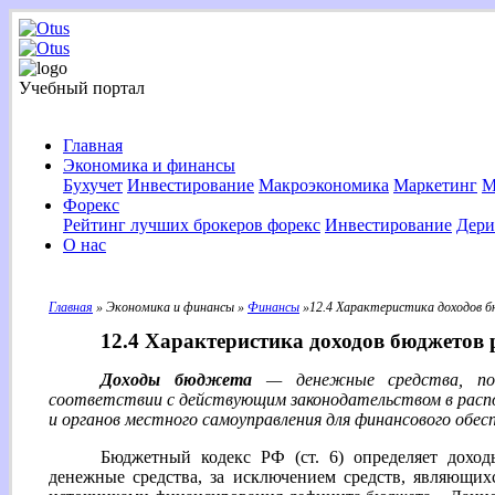
Учебный портал
Главная
Экономика и финансы
Бухучет
Инвестирование
Макроэкономика
Маркетинг
М
Форекс
Рейтинг лучших брокеров форекс
Инвестирование
Дери
О нас
Главная
» Экономика и финансы »
Финансы
»12.4 Характеристика доходов б
12.4 Характеристика доходов бюджетов
Доходы бюджета
— денежные средства, пос
соответствии с действующим законодательством в расп
и органов местного самоуправления для финансового обесп
Бюджетный кодекс РФ (ст. 6) определяет дохо
денежные средства, за исключением средств, являющих