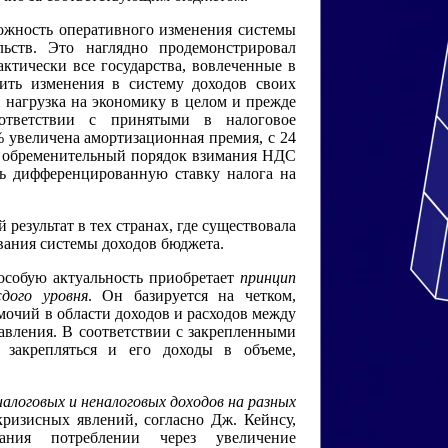
ожность оперативного изменения системы
ьств. Это наглядно продемонстрировал
ктически все государства, вовлеченные в
ить изменения в систему доходов своих
 нагрузка на экономику в целом и прежде
ответствии с принятыми в налоговое
0% увеличена амортизационная премия, с 24
ее обременительный порядок взимания НДС
ть дифференцированную ставку налога на
результат в тех странах, где существовала
вания системы доходов бюджета.
особую актуальность приобретает
принцип
дого уровня
. Он базируется на четком,
очий в области доходов и расходов между
авления. В соответствии с закрепленными
 закрепляться и его доходы в объеме,
алоговых и неналоговых доходов на разных
кризисных явлений, согласно Дж. Кейнсу,
ания потреблении через увеличение