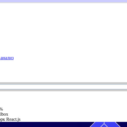
анализ
5%
llbox
рк React.js