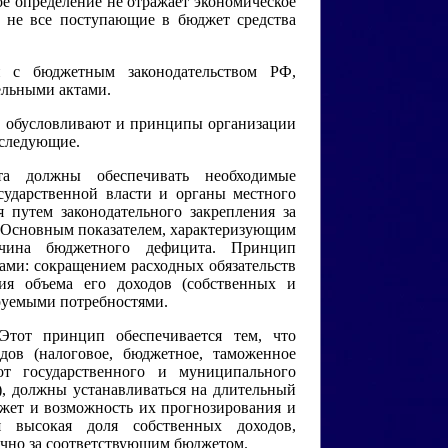
е определение не отражает экономическое
о не все поступающие в бюджет средства
и с бюджетным законодательством РФ,
ельными актами.
 обусловливают и принципы организации
 следующие.
а должны обеспечивать необходимые
сударственной власти и органы местного
я путем законодательного закрепления за
. Основным показателем, характеризующим
ичина бюджетного дефицита. Принцип
дами: сокращением расходных обязательств
ия объема его доходов (собственных и
руемыми потребностями.
Этот принцип обеспечивается тем, что
ов (налоговое, бюджетное, таможенное
от государственного и муниципального
), должны устанавливаться на длительный
джет и возможность их прогнозирования и
я высокая доля собственных доходов,
ично за соответствующим бюджетом.