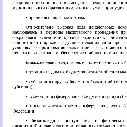
средства, поступившие в возмещение вреда, причиненн
муниципальным образованиям, и иные суммы принудител
• прочие неналоговые доходы.
Относительно высокая доля неналоговых дох
наблюдалась в периоды масштабного проведения при
сократилась вследствие кризиса экономики, снижени
собственности и, как следствие, невыполнения прогр
условиях реформирования бюджетной сферы ставятся з
неналоговых доходов и обеспечение стабильности их пос
Безвозмездные поступления
, в соответствии со ст
• дотации из других бюджетов бюджетной системы
• субсидии из других бюджетов бюджетной сист
субсидии);
• субвенции из федерального бюджета и (или) из б
• иные межбюджетные трансферты из других б
Федерации;
• безвозмездные поступления от физически
организаций и правительств иностранных государств, в 