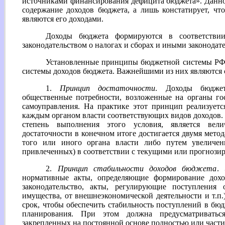
источниками финансирования дефицита бюджета». Данно
содержание доходов бюджета, а лишь констатирует, чт
являются его доходами.
Доходы бюджета формируются в соответстви
законодательством о налогах и сборах и иными законодат
Установленные принципы бюджетной системы РФ
системы доходов бюджета. Важнейшими из них являются
1.
Принцип достаточности
. Доходы бюджет
общественные потребности, возложенные на органы го
самоуправления. На практике этот принцип реализуетс
каждым органом власти соответствующих видов доходов
степень выполнения этого условия, является вел
достаточности в конечном итоге достигается двумя мето
того или иного органа власти либо путем увеличен
привлеченных) в соответствии с текущими или прогнози
2.
Принцип стабильности доходов бюджета
. 
нормативные акты, определяющие формирование доход
законодательство, акты, регулирующие поступления 
имущества, от внешнеэкономической деятельности и т.п.
срок, чтобы обеспечить стабильность поступлений в бю
планирования. При этом должна предусматриватьс
закрепленных на постоянной основе полностью или част