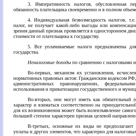
3. Императивность налогов, обусловленная пе
обязанность плательщика своевременно и в полном объеме
4. Индивидуальная безвозмездность налогов, т.
налог, не получает какой-либо выгоды или компенсаци
зрения данный признак проявляется в одностороннем дв
стоимости от плательщика к государству.
5. Все уплачиваемые налоги предназначены для
государства.
Неналоговые доходы
по сравнению с налоговыми 
Во-первых, механизм их установления, исчисле
нормативных правовых актов: Гражданским кодексом РФ
административных правонарушениях, федеральным
использования и приватизации государственного и муниц
Во-вторых, они могут иметь как обязательный (
характер и взиматься соответственно на принудительной
для их возникновения может быть волеизъявление самого
болышей степени характерен признак целевой направленн
В-третьих, основные их виды не предполагают 
уплаты и других элементов, что характерно для налоговы