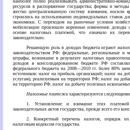
наиболее полно реализовывать административно-кома
ресурсов в распоряжение государства; формы и метод
жестко централизованную систему взимания, носили 
строились на использовании индивидуальных ставок дл
экономики. С переходом на рыночные условия хозяйст
мобилизации произошли коренные изменения: доходы с
основе налоговых платежей, что означало их пере
законодательно.
Решающую роль в доходах бюджета играют
налог
законодательством РФ: федеральные, региональные и 
штрафы, возникшие в результате налоговых правоотно
доходов в консолидированном бюджете РФ составля
федерального бюджета на 2008—2010 гг. более 80% зан
источников: налог на прибыль организаций; налог на до
услугам), реализуемым на территории РФ; налог на доб
на территорию РФ; налог на добычу полезных ископаемы
Налоговые платежи
характеризуются следующими
1. Установление и взимание этих платежей
законодательных актов государства, прежде всего его кон
2. Конкретный перечень налогов, порядок их
налоговым кодексом государства.