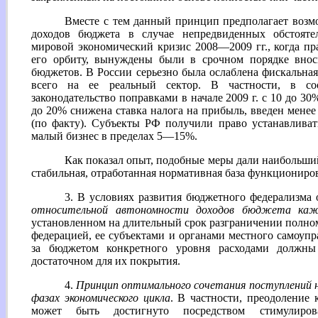
Вместе с тем данный принцип предполагает возм
доходов бюджета в случае непредвиденных обстоятел
мировой экономический кризис 2008—2009 гг., когда пра
его орбиту, вынуждены были в срочном порядке внос
бюджетов. В России серьезно была ослаблена фискальная
всего на ее реальный сектор. В частности, в со
законодательство поправками в начале 2009 г. с 10 до 3
до 20% снижена ставка налога на прибыль, введен мен
(по факту). Субъекты РФ получили право устанавлива
малый бизнес в пределах 5—15%.
Как показал опыт, подобные меры дали наибольший 
стабильная, отработанная нормативная база функциониро
3. В условиях развития бюджетного федерализма 
относительной автономности доходов бюджета каж
установленном на длительный срок разграничении полном
федерацией, ее субъектами и органами местного самоупр
за бюджетом конкретного уровня расходами должны
достаточном для их покрытия.
4.
Принцип оптимального сочетания поступлений н
фазах экономического цикла
. В частности, преодоление 
может быть достигнуто посредством стимулиров