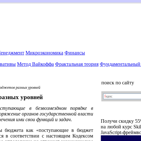
енеджмент
Микроэкономика
Финансы
вативы
Метод Вайкоффа
Фрактальная теория
Фундаментальный 
поиск по сайту
юджетов разных уровней
 разных уровней
тупающие в безвозмездном порядке в
оряжение органов государственной власти
ечения ими свои функций и задач.
Получи скидку 5
на любой курс Ski
ды бюджета как «поступающие в бюджет
JavaScript-фреймво
ся в соответствии с настоящим Кодексом