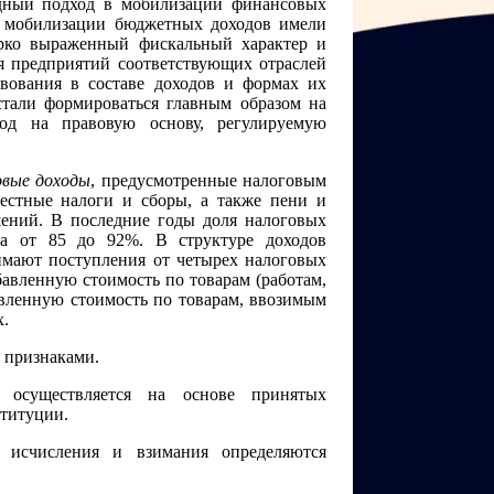
ндный подход в мобилизации финансовых
ы мобилизации бюджетных доходов имели
ярко выраженный фискальный характер и
я предприятий соответствующих отраслей
вования в составе доходов и формах их
тали формироваться главным образом на
вод на правовую основу, регулируемую
овые доходы
, предусмотренные налоговым
местные налоги и сборы, а также пени и
шений. В последние годы доля налоговых
ла от 85 до 92%. В структуре доходов
имают поступления от четырех налоговых
бавленную стоимость по товарам (работам,
авленную стоимость по товарам, ввозимым
х.
 признаками.
 осуществляется на основе принятых
ституции.
 исчисления и взимания определяются