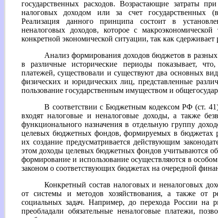
государственных расходов. Возрастающие затраты пр
налоговых доходом или за счет государственных (
Реализация данного принципа состоит в установл
неналоговых доходов, которое с макроэкономической 
конкретной экономической ситуации, так как сдерживает 
Анализ формирования доходов бюджетов в разных 
в различные исторические периоды показывает, что,
платежей, существовали и существуют два основных вид
физических и юридических лиц, представленные разли
пользование государственным имуществом и общегосуда
В соответствии с Бюджетным кодексом РФ (ст. 41)
входят налоговые и неналоговые доходы, а также без
функционального назначения в отдельную группу дохо
целевых бюджетных фондов, формируемых в бюджетах р
их создание предусматривается действующим законодат
этом доходы целевых бюджетных фондов учитываются обо
формирование и использование осуществляются в особом 
законом о соответствующих бюджетах на очередной фина
Конкретный состав налоговых и неналоговых дох
от системы и методов хозяйствования, а также от р
социальных задач. Например, до перехода России на
преобладали обязательные неналоговые платежи, позв