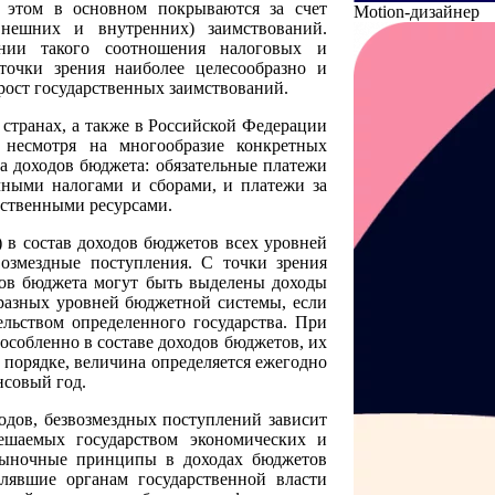
и этом в основном покрываются за счет
Motion-дизайнер
внешних и внутренних) заимствований.
ении такого соотношения налоговых и
точки зрения наиболее целесообразно и
рост государственных заимствований.
странах, а также в Российской Федерации
 несмотря на многообразие конкретных
а доходов бюджета: обязательные платежи
чными налогами и сборами, и платежи за
рственными ресурсами.
 в состав доходов бюджетов всех уровней
возмездные поступления. С точки зрения
дов бюджета могут быть выделены доходы
азных уровней бюджетной системы, если
ельством определенного государства. При
собленно в составе доходов бюджетов, их
порядке, величина определяется ежегодно
нсовый год.
одов, безвозмездных поступлений зависит
ешаемых государством экономических и
 рыночные принципы в доходах бюджетов
олявшие органам государственной власти