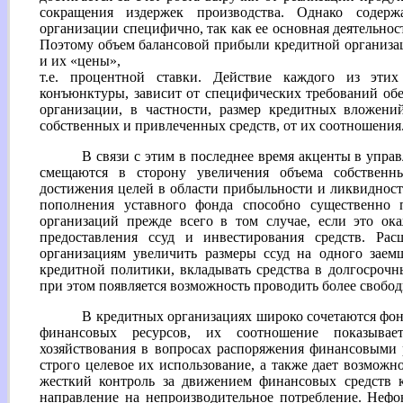
сокращения издержек производства. Однако содерж
организации специфично, так как ее основная деятельнос
Поэтому объем балансовой прибыли кредитной организац
и их «цены»,
т.е. процентной ставки. Действие каждого из эти
конъюнктуры, зависит от специфических требований об
организации, в частности, размер кредитных вложени
собственных и привлеченных средств, от их соотношения
В связи с этим в последнее время акценты в упр
смещаются в сторону увеличения объема собственн
достижения целей в области прибыльности и ликвидност
пополнения уставного фонда способно существенно
организаций прежде всего в том случае, если это ок
предоставления ссуд и инвестирования средств. Рас
организациям увеличить размеры ссуд на одного заем
кредитной политики, вкладывать средства в долгосроч
при этом появляется возможность проводить более своб
В кредитных организациях широко сочетаются фо
финансовых ресурсов, их соотношение показывае
хозяйствования в вопросах распоряжения финансовыми 
строго целевое их использование, а также дает возможн
жесткий контроль за движением финансовых средств к
направление на непроизводительное потребление. Неф