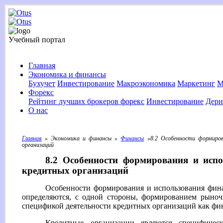
Учебный портал
Главная
Экономика и финансы
Бухучет
Инвестирование
Макроэкономика
Маркетинг
М
Форекс
Рейтинг лучших брокеров форекс
Инвестирование
Дери
О нас
Главная
» Экономика и финансы »
Финансы
»8.2 Особенности формирова
организаций
8.2 Особенности формирования и исп
кредитных организаций
Особенности формирования и использования фин
определяются, с одной стороны, формированием рыно
спецификой деятельности кредитных организаций как фи
Кредитные организации являются специфичес