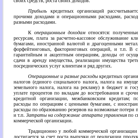
своих средств, роста своих доходов.
Прибыль
кредитных организаций рассчитывает
прочими доходами и операционными расходами, расход
разными расходами.
К
операционным доходам
относятся: полученны
ресурсам, плата за расчетно-кассовое обслуживание к
бумагами, иностранной валютой и драгоценными метал
форфейтинговых, факторинговых операций, и т.п. В 
гарантийным и акцептным операциям, доходы от осуще
сдачи в аренду имущества, реализации имущества трет
посреднических услуг клиентам и ряд других.
Операционные и разные расходы
кредитных органи
налогов (единого социального налога, налога на имуще
земельного налога, налога на рекламу) в бюджет и го
уплате процентов по вкладам до востребования и сроч
кредитной организации, межбанковским кредитам; по
расходы по операциям с ценными бумагами, с иностра
расходы по образованию резервов на возможные потери п
и т.п.
Затраты на содержание аппарата управления
по с
коммерческой организации.
Традиционно у любой коммерческой организации
достигается за счет роста выручки от реализации проду