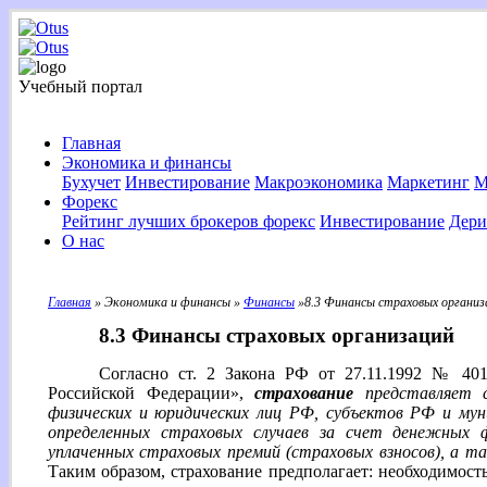
Учебный портал
Главная
Экономика и финансы
Бухучет
Инвестирование
Макроэкономика
Маркетинг
М
Форекс
Рейтинг лучших брокеров форекс
Инвестирование
Дери
О нас
Главная
» Экономика и финансы »
Финансы
»8.3 Финансы страховых организ
8.3 Финансы страховых организаций
Согласно ст. 2 Закона РФ от 27.11.1992 № 401
Российской Федерации»,
страхование
представляет с
физических и юридических лиц РФ, субъектов РФ и мун
определенных страховых случаев за счет денежных 
уплаченных страховых премий (страховых взносов), а т
Таким образом, страхование предполагает: необходимост