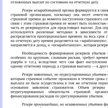
отложенных выплат по состоянию на отчетную дату.
Резерв незаработанной премии
формируется в связ
страховой организации, поскольку она несет ответст
страховой премии до момента наступления страхового со
связи с этим страховая премия не может быть полностью 
часть ее резервируется для предстоящих выплат. Для оп
используются различные методики в зависимости от
распределяется пропорционально времени на весь срок с
на отчетную дату премия разделяется на «заработанную»,
направляется в доход, и «незаработанную», которая резер
Необходимость формирования резервов убытков о
особенно по крупным, сложным рискам, требует времен
ущерба и т.п.), вследствие чего сам факт наступлени
одному отчетному периоду, а страховая выплата — к друг
Резерв заявленных, но неурегулированных убытков
которым страховое событие произошло в течение срока 
выплата не была осуществлена в том же отчетном период
основании заявления страхователя. Объем резерв
неурегулированных обязательств страховой орга
финансирования расходов по урегулированию убытков.
Резерв произошедших, но незаявленных убытков
фо