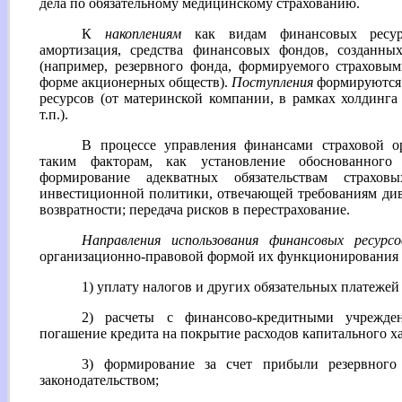
дела по обязательному медицинскому страхованию.
К
накоплениям
как видам финансовых ресурс
амортизация, средства финансовых фондов, созданн
(например, резервного фонда, формируемого страхов
форме акционерных обществ).
Поступления
формируются 
ресурсов (от материнской компании, в рамках холдин
т.п.).
В процессе управления финансами страховой о
таким факторам, как установление обоснованного
формирование адекватных обязательствам страхов
инвестиционной политики, отвечающей требованиям див
возвратности; передача рисков в перестрахование.
Направления использования финансовых ресурсо
организационно-правовой формой их функционирования 
1) уплату налогов и других обязательных платеже
2) расчеты с финансово-кредитными учрежде
погашение кредита на покрытие расходов капитального ха
3) формирование за счет прибыли резервного
законодательством;