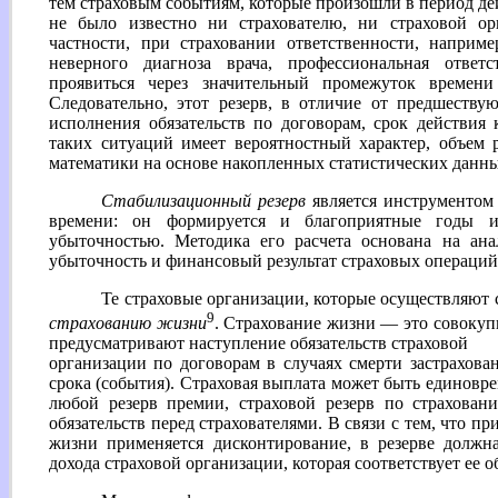
тем страховым событиям, которые произошли в период дей
не было известно ни страхователю, ни страховой ор
частности, при страховании ответственности, наприм
неверного диагноза врача, профессиональная ответс
проявиться через значительный промежуток времен
Следовательно, этот резерв, в отличие от предшеству
исполнения обязательств по договорам, срок действия
таких ситуаций имеет вероятностный характер, объем 
математики на основе накопленных статистических данны
Стабилизационный резерв
является инструментом 
времени: он формируется и благоприятные годы 
убыточностью. Методика его расчета основана на ана
убыточность и финансовый результат страховых операций
Те страховые организации, которые осуществляют
9
страхованию жизни
. Страхование жизни — это совокуп
предусматривают наступление обязательств страховой
организации по договорам в случаях смерти застрахов
срока (события). Страховая выплата может быть единовр
любой резерв премии, страховой резерв по страхова
обязательств перед страхователями. В связи с тем, что п
жизни применяется дисконтирование, в резерве должн
дохода страховой организации, которая соответствует ее о