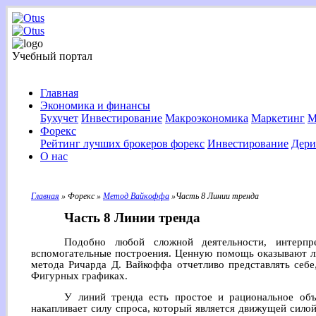
Учебный портал
Главная
Экономика и финансы
Бухучет
Инвестирование
Макроэкономика
Маркетинг
М
Форекс
Рейтинг лучших брокеров форекс
Инвестирование
Дери
О нас
Главная
» Форекс »
Метод Вайкоффа
»Часть 8 Линии тренда
Часть 8 Линии тренда
Подобно любой сложной деятельности, интерпре
вспомогательные построения. Ценную помощь оказывают л
метода Ричарда Д. Вайкоффа отчетливо представлять себе
Фигурных графиках.
У линий тренда есть простое и рациональное объя
накапливает силу спроса, который является движущей силой