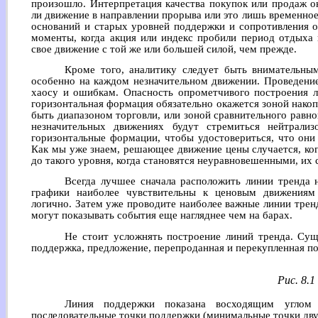
произошло. Интерпретация качества покупок или продаж о
ли движение в направлении прорыва или это лишь временно
оснований и старых уровней поддержки и сопротивления о
моменты, когда акция или индекс пробили период отдыха 
свое движение с той же или большей силой, чем прежде.
Кроме того, аналитику следует быть внимательным
особенно на каждом незначительном движении. Проведение
хаосу и ошибкам. Опасность опрометчивого построения л
горизонтальная формация обязательно окажется зоной нако
быть диапазоном торговли, или зоной сравнительного равно
незначительных движениях будут стремиться нейтрализ
горизонтальные формации, чтобы удостовериться, что они
Как мы уже знаем, решающее движение цены случается, ко
до такого уровня, когда становятся неуравновешенными, их 
Всегда лучшее сначала расположить линии тренда 
графики наиболее чувствительны к ценовым движениям
логично. Затем уже проводите наиболее важные линии тренд
могут показывать события еще нагляднее чем на барах.
Не стоит усложнять построение линий тренда. Сущ
поддержка, предложение, перепроданная и перекупленная поз
Рис. 8.1
Линия поддержки показана восходящим углом
последовательные точки поддержки (минимальные точки дву