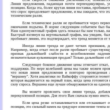
Линия предложения, падающая почти перпендикулярно, 
позицию. Когда эта, более крутая линия поставки, пробивае
что спрос преодолевает предложение, и мы ожидаем, что э
техническим ралли.
Если техническое ралли не пробивается через перв
окончания подъема. В норме следующим событием был бы 
Наш однопунктовый график здесь показал бы нам только, н
Быстрый взглянув на вертикальный график, мы увидим, был
пробивает линию, это подтверждает, что тренд меняется от 
Иногда линии тренда не дают четких признаков, д
Например, когда откат после ралли пробивает существующ
признак дальнейшей слабости и возобновления паден
незначительная кульминация продаж? Только дальнейшие соб
Следующее боковое движение цены отмечает откат, 
поддержки. По мере колебаний цены мы также можем пров
что новая линия предложения и повторно проведенная 
"вершину". Хотя аналитики по Вайкоффу сторонятся геомет
которая выдвигается на первый план, когда цена готовитс
силу спроса. Вершина еще лучше обнаруживается на однопу
Вы можете прояснить свои линии тренда, добавл
перекупленной позиции. Для этого Вам сначала нужно имет
Если цена резко останавливается или отскакивает 
позиции, это сильный намек на грядущее изменение темпа ил