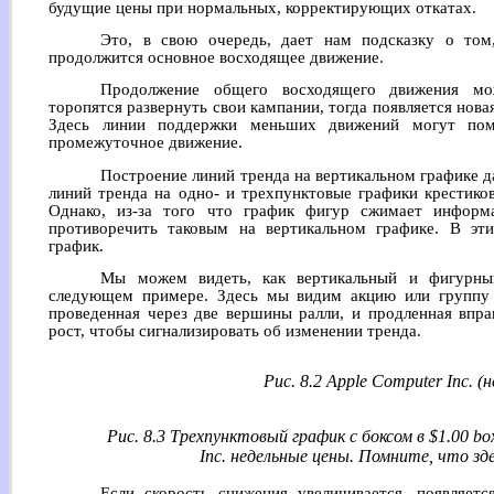
будущие цены при нормальных, корректирующих откатах.
Это, в свою очередь, дает нам подсказку о том
продолжится основное восходящее движение.
Продолжение общего восходящего движения мож
торопятся развернуть свои кампании, тогда появляется нова
Здесь линии поддержки меньших движений могут помо
промежуточное движение.
Построение линий тренда на вертикальном графике д
линий тренда на одно- и трехпунктовые графики крестико
Однако, из-за того что график фигур сжимает информ
противоречить таковым на вертикальном графике. В эт
график.
Мы можем видеть, как вертикальный и фигурны
следующем примере. Здесь мы видим акцию или группу 
проведенная через две вершины ралли, и продленная впра
рост, чтобы сигнализировать об изменении тренда.
Рис. 8.2 Apple Computer Inc. 
Рис. 8.3 Трехпунктовый график с боксом в $1.00 bo
Inc. недельные цены. Помните, что зд
Если скорость снижения увеличивается, появляетс