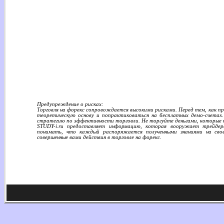
Предупреждение о рисках:
Торговля на форекс сопровождается высокими рисками. Перед тем, как пр
теоретическую основу и попрактиковаться на бесплатных демо-счета
стратегию по эффективности торговли. Не торгуйте деньгами, которые н
STUDY-i.ru предоставляет информацию, которая вооружает трейдер
понимать, что каждый распоряжается полученными знаниями на свое
совершенные вами действия в торговле на форекс.