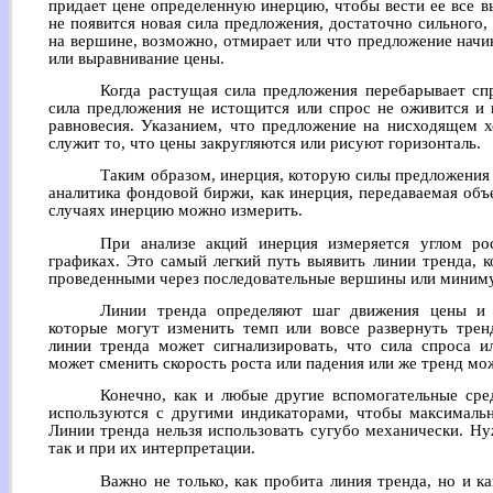
придает цене определенную инерцию, чтобы вести ее все в
не появится новая сила предложения, достаточно сильного,
на вершине, возможно, отмирает или что предложение начи
или выравнивание цены.
Когда растущая сила предложения перебарывает спр
сила предложения не истощится или спрос не оживится и 
равновесия. Указанием, что предложение на нисходящем х
служит то, что цены закругляются или рисуют горизонталь.
Таким образом, инерция, которую силы предложения 
аналитика фондовой биржи, как инерция, передаваемая объ
случаях инерцию можно измерить.
При анализе акций инерция измеряется углом ро
графиках. Это самый легкий путь выявить линии тренда, 
проведенными через последовательные вершины или миним
Линии тренда определяют шаг движения цены и 
которые могут изменить темп или вовсе развернуть трен
линии тренда может сигнализировать, что сила спроса и
может сменить скорость роста или падения или же тренд мо
Конечно, как и любые другие вспомогательные сред
используются с другими индикаторами, чтобы максимальн
Линии тренда нельзя использовать сугубо механически. Ну
так и при их интерпретации.
Важно не только, как пробита линия тренда, но и к