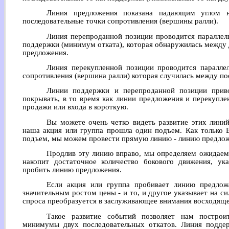
Линия предложения показана падающим углом н
последовательные точки сопротивления (вершины ралли).
Линия перепроданной позиции проводится параллел
поддержки (минимум отката), которая обнаружилась между
предложения.
Линия перекупленной позиции проводится паралле
сопротивления (вершина ралли) которая случилась между п
Линии поддержки и перепроданной позиции приво
покрывать, в то время как линии предложения и перекупл
продажи или входа в короткую.
Вы можете очень четко видеть развитие этих линий
наша акция или группа прошла один подъем. Как только 
подъем, мы можем провести прямую линию - линию предлож
Продлив эту линию вправо, мы определяем ожидаем
накопит достаточное количество бокового движения, у
пробить линию предложения.
Если акция или группа пробивает линию предло
значительным ростом цены - и то, и другое указывает на си
спроса преобразуется в заслуживающее внимания восходяще
Такое развитие событий позволяет нам постро
минимумы двух последовательных откатов. Линия поддерж