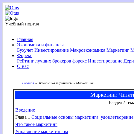
Учебный портал
Главная
Экономика и финансы
Бухучет
Инвестирование
Макроэкономика
Маркетинг
М
Форекс
Рейтинг лучших брокеров форекс
Инвестирование
Дери
О нас
Главная
» Экономика и финансы » Маркетинг
Маркетинг. Читат
Раздел / тем
Введение
Глава 1
Социальные основы маркетинга: удовлетворение
Что такое маркетинг
Управление маркетингом