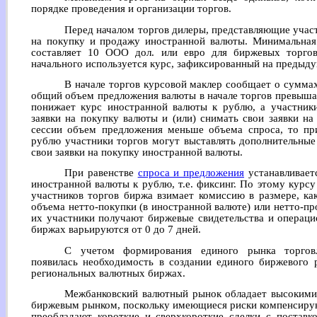
порядке проведения и организации торгов.
Перед началом торгов дилеры, представляющие учас
на покупку и продажу иностранной валюты. Минимальная
составляет 10 ООО дол. или евро для биржевых торгов
начального используется курс, зафиксированный на предыду
В начале торгов курсовой маклер сообщает о суммах
общий объем предложения валюты в начале торгов превыша
понижает курс иностранной валюты к рублю, а участники
заявки на покупку валюты и (или) снимать свои заявки на
сессии объем предложения меньше объема спроса, то п
рублю участники торгов могут выставлять дополнительные
свои заявки на покупку иностранной валюты.
При равенстве
спроса и предложения
устанавливает
иностранной валюты к рублю, т.е. фиксинг. По этому курс
участников торгов биржа взимает комиссию в размере, к
объема нетто-покупки (в иностранной валюте) или нетто-про
их участники получают биржевые свидетельства и операци
биржах варьируются от 0 до 7 дней.
С учетом формирования единого рынка торгов
появилась необходимость в создании единого биржевого 
региональных валютных биржах.
Межбанковский валютный рынок обладает высокими
биржевым рынком, поскольку имеющиеся риски компенсирую
преобладают короткие и сверхкороткие сделки с поставк