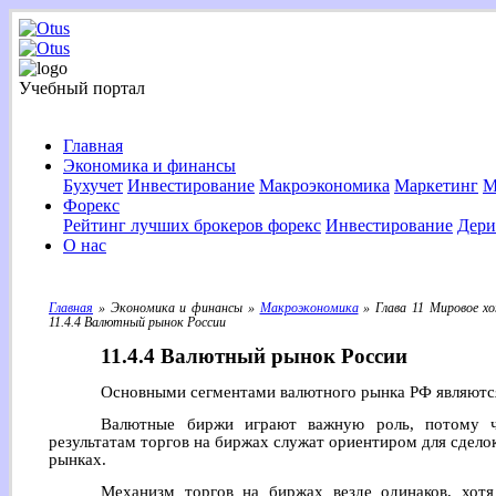
Учебный портал
Главная
Экономика и финансы
Бухучет
Инвестирование
Макроэкономика
Маркетинг
М
Форекс
Рейтинг лучших брокеров форекс
Инвестирование
Дери
О нас
Главная
» Экономика и финансы »
Макроэкономика
» Глава 11 Мировое х
11.4.4 Валютный рынок России
11.4.4 Валютный рынок России
Основными сегментами валютного рынка РФ являютс
Валютные биржи играют важную роль, потому 
результатам торгов на биржах служат ориентиром для сдел
рынках.
Механизм торгов на биржах везде одинаков, хот