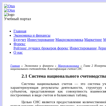
Учебный портал
Главная
Экономика и финансы
Бухучет
Инвестирование
Макроэкономика
Маркетинг
М
Форекс
Рейтинг лучших брокеров форекс
Инвестирование
Дери
О нас
Главная
» Экономика и финансы »
Макроэкономика
» Глава 2 Измерени
национального счетоводства. Классификация счетов СНС
2.1 Система национального счетоводст
Система национальных счетов — это система у
характеризующая результаты деятельности, структуру
субъектов, представленная как совокупность взаимосв
построенных в виде счетов и балансовых таблиц.
Целью СНС является предоставление количественно
использовании общественного продукта, рассчитанной по 