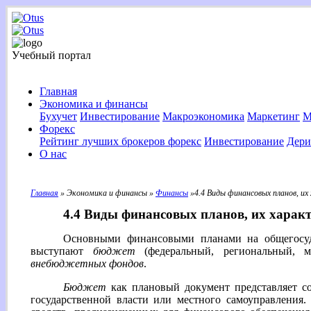
Учебный портал
Главная
Экономика и финансы
Бухучет
Инвестирование
Макроэкономика
Маркетинг
М
Форекс
Рейтинг лучших брокеров форекс
Инвестирование
Дери
О нас
Главная
» Экономика и финансы »
Финансы
»4.4 Виды финансовых планов, и
4.4 Виды финансовых планов, их харак
Основными финансовыми планами на общегосуд
выступают
бюджет
(федеральный, региональный,
внебюджетных фондов
.
Бюджет
как плановый документ представляет со
государственной власти или местного самоуправления.