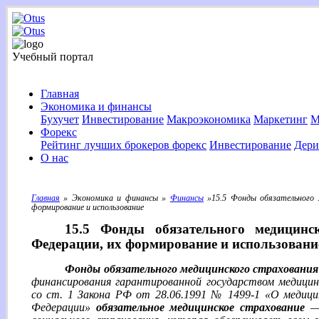
Учебный портал
Главная
Экономика и финансы
Бухучет
Инвестирование
Макроэкономика
Маркетинг
М
Форекс
Рейтинг лучших брокеров форекс
Инвестирование
Дери
О нас
Главная
» Экономика и финансы »
Финансы
»15.5 Фонды обязательного м
формирование и использование
15.5 Фонды обязательного медицинс
Федерации, их формирование и использовани
Фонды обязательного медицинского страхования
финансирования гарантированной государством медици
со ст. 1 Закона РФ от 28.06.1991 № 1499-1 «О медици
Федерации»
обязательное медицинское страхование
— 