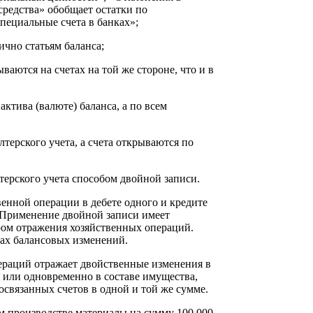
средства» обобщает остатки по
пециальные счета в банках»;
чно статьям баланса;
аются на счетах на той же стороне, что и в
ктива (валюте) баланса, а по всем
терского учета, а счета открываются по
терского учета способом двойной записи.
енной операции в дебете одного и кредите
. Применение двойной записи имеет
ром отражения хозяйственных операций.
пах балансовых изменений.
ераций отражает двойственные изменения в
я или одновременно в составе имущества,
освязанных счетов в одной и той же сумме.
м производстве материалы на сумму 100 000