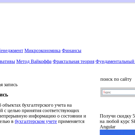
енеджмент
Микроэкономика
Финансы
вативы
Метод Вайкоффа
Фрактальная теория
Фундаментальный 
поиск по сайту
я запись
ись
объектах бухгалтерского учета на
ей с целью принятия соответствующих
 непрерывную информацию о состоянии и
Получи скидку 
целью в
бухгалтерском учете
применяется
на любой курс Sk
Angular