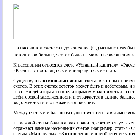
На пассивном счете сальдо конечное (С
) меньше нуля быт
к
источников больше, чем их было на момент совершения х
К пассивным относятся счета «Уставный капитал», «Расч
«Расчеты с поставщиками и подрядчиками» и др.
Существуют
активно-пассивные счета
, в которых прис
счетов. В этих счетах остаток может быть и дебетовым, и
разными дебиторами и кредиторами» может иметь два ост
дебиторской задолженности и отражается в активе балан
задолженности и отражается в пассиве.
Между счетами и балансом существует тесная взаимосвязь
• каждой статье баланса, как правило, соответствует счет
отражают данные нескольких счетов (например, статья «
счетам «Материалы», «Заготовление и приобретение мат