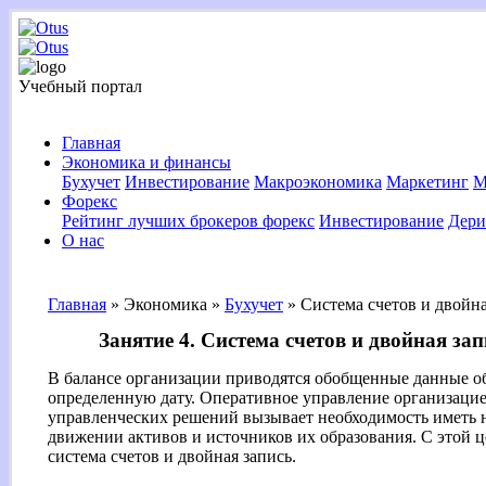
Учебный портал
Главная
Экономика и финансы
Бухучет
Инвестирование
Макроэкономика
Маркетинг
М
Форекс
Рейтинг лучших брокеров форекс
Инвестирование
Дери
О нас
Главная
»
Экономика
»
Бухучет
»
Система счетов и двойна
Занятие 4. Система счетов и двойная зап
В балансе организации приводятся обобщенные данные об 
определенную дату. Оперативное управление организаци
управленческих решений вызывает необходимость иметь
движении активов и источников их образования. С этой 
система счетов и двойная запись.