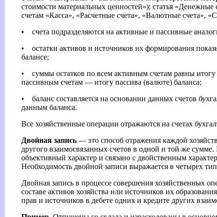
стоимости материальных ценностей»); статья «Денежные 
счетам «Касса», «Расчетные счета», «Валютные счета», «С
• счета подразделяются на активные и пассивные аналоги
• остатки активов и источников их формирования показыв
балансе;
• суммы остатков по всем активным счетам равны итогу а
пассивным счетам — итогу пассива (валюте) баланса;
• баланс составляется на основании данных счетов бухгал
данным баланса.
Все хозяйственные операции отражаются на счетах бухгал
Двойная запись
— это способ отражения каждой хозяйств
другого взаимосвязанных счетов в одной и той же сумме
объективный характер и связано с двойственным характе
Необходимость двойной записи выражается в четырех ти
Двойная запись в процессе совершения хозяйственных оп
составе активов хозяйства или источников их образовани
прав и источников в дебете одних и кредите других взаим
Пример.
Отпущены со склада и израсходованы в основно