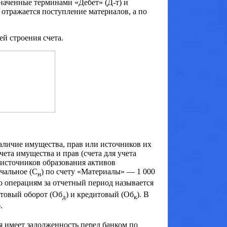
наченные терминами «Дебет» (Д-т) и
 отражается поступление материалов, а по
й строения счета.
аличие имущества, прав или источников их
чета имущества и прав (счета для учета
а источников образования активов
ачальное (С
) по счету «Материалы» — 1 000
н
по операциям за отчетный период называется
етовый оборот (Об
) и кредитовый (Об
). В
д
к
.
я имеет задолженность перед банком по