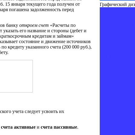
уб. 15 января текущего года получен от
Графический ди
нваря погашена задолженность перед
тов банку
откроем счет
«Расчеты по
 указать его название и стороны (дебет и
о краткосрочным кредитам и займам»
оказывает состояние и движение источников
по кредиту указанного счета (200 000 руб.),
ету.
кого учета следует усвоить их
:
счета активные
и
счета пассивные
.