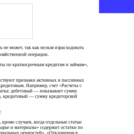
ь не может, так как нельзя израсходовать
озяйственной операции.
еты по краткосрочным кредитам и займам»,
утствуют признаки активных и пассивных
 кредитовым. Например, счет «Расчеты с
атка: дебетовый — показывает сумму
са, кредитовый — сумму кредиторской
:
, кроме случаев, когда отдельные статьи
Сырье и материалы» содержит остатки по
ериальных ценностей», «Отклонения в