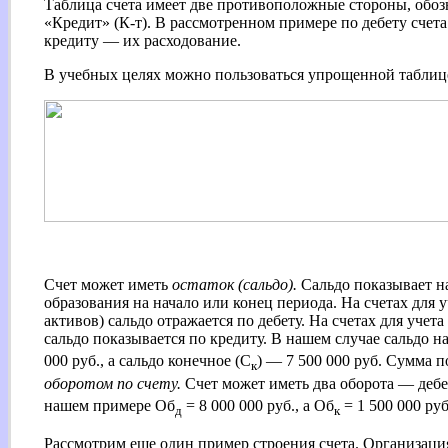
Таблица счета имеет две противоположные стороны, обоз
«Кредит» (К-т). В рассмотренном примере по дебету счета
кредиту — их расходование.
В учебных целях можно пользоваться упрощенной таблице
Счет может иметь
остаток (сальдо).
Сальдо показывает н
образования на начало или конец периода. На счетах для у
активов) сальдо отражается по дебету. На счетах для учет
сальдо показывается по кредиту. В нашем случае сальдо н
000 руб., а сальдо конечное (С
) — 7 500 000 руб. Сумма 
к
оборотом по счету.
Счет может иметь два оборота — деб
нашем примере Об
= 8 000 000 руб., а Об
= 1 500 000 руб
д
к
Рассмотрим еще один пример строения счета. Организаци