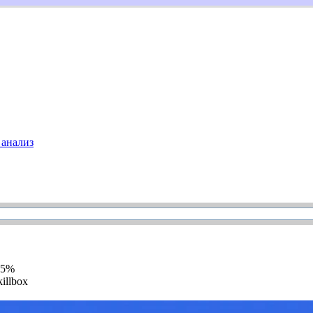
анализ
55%
illbox