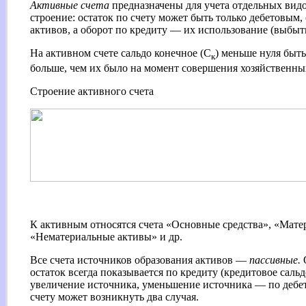
Активные счета
предназначены для учета отдельных вид
строение: остаток по счету может быть только дебетовым,
активов, а оборот по кредиту — их использование (выбыт
На активном счете сальдо конечное (С
) меньше нуля быть
к
больше, чем их было на момент совершения хозяйственны
Строение активного счета
К активным относятся счета «Основные средства», «Матер
«Нематериальные активы» и др.
Все счета источников образования активов —
пассивные.
О
остаток всегда показывается по кредиту (кредитовое сальд
увеличение источника, уменьшение источника — по дебет
счету может возникнуть два случая.