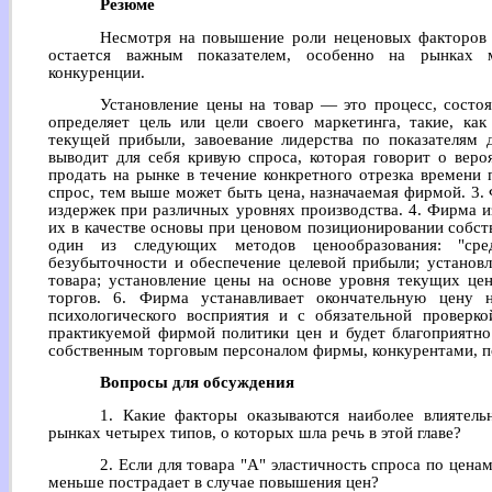
Резюме
Несмотря на повышение роли неценовых факторов в
остается важным показателем, особенно на рынках м
конкуренции.
Установление цены на товар — это процесс, состо
определяет цель или цели своего маркетинга, такие, ка
текущей прибыли, завоевание лидерства по показателям 
выводит для себя кривую спроса, которая говорит о веро
продать на рынке в течение конкретного отрезка времени 
спрос, тем выше может быть цена, назначаемая фирмой. 3.
издержек при различных уровнях производства. 4. Фирма и
их в качестве основы при ценовом позиционировании собст
один из следующих методов ценообразования: "сре
безубыточности и обеспечение целевой прибыли; установ
товара; установление цены на основе уровня текущих це
торгов. 6. Фирма устанавливает окончательную цену 
психологического восприятия и с обязательной проверко
практикуемой фирмой политики цен и будет благоприятно
собственным торговым персоналом фирмы, конкурентами, п
Вопросы для обсуждения
1. Какие факторы оказываются наиболее влиятел
рынках четырех типов, о которых шла речь в этой главе?
2. Если для товара "А" эластичность спроса по ценам
меньше пострадает в случае повышения цен?