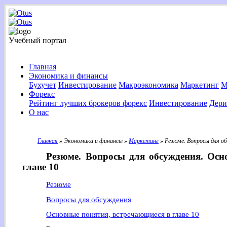
Учебный портал
Главная
Экономика и финансы
Бухучет
Инвестирование
Макроэкономика
Маркетинг
М
Форекс
Рейтинг лучших брокеров форекс
Инвестирование
Дери
О нас
Главная
» Экономика и финансы »
Маркетинг
» Резюме. Вопросы для о
Резюме. Вопросы для обсуждения. Осн
главе 10
Резюме
Вопросы для обсуждения
Основные понятия, встречающиеся в главе 10