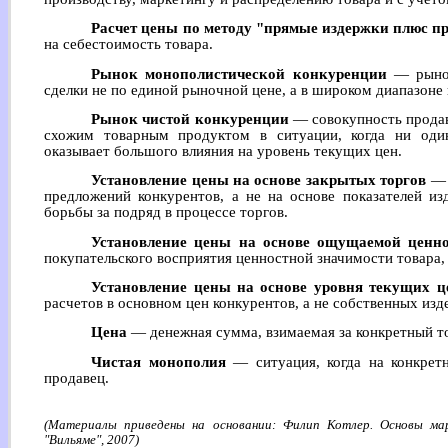
Расчет цены по методу "прямые издержки плюс п
на себестоимость товара.
Рынок монополистической конкуренции
— рынок
сделки не по единой рыночной цене, а в широком диапазоне 
Рынок чистой конкуренции
— совокупность продав
схожим товарным продуктом в ситуации, когда ни оди
оказывает большого влияния на уровень текущих цен.
Установление цены на основе закрытых торгов
— 
предложений конкурентов, а не на основе показателей из
борьбы за подряд в процессе торгов.
Установление цены на основе ощущаемой ценно
покупательского восприятия ценностной значимости товара, 
Установление цены на основе уровня текущих ц
расчетов в основном цен конкурентов, а не собственных из
Цена
— денежная сумма, взимаемая за конкретный т
Чистая монополия
— ситуация, когда на конкрет
продавец.
(Материалы приведены на основании: Филип Котлер. Основы мар
"Вильяме", 2007)