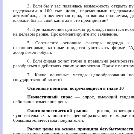
3. Если бы у вас появилась возможность открыть 
издержками в 100 тыс. долл., переменными издержкам
автомобиль, а конкурентная цена, по вашим подсчетам, до
вложили бы вы свой капитал в это предприятие?
4. При назначении цен важно руководствоваться иск
на целевом рынке. Прокомментируйте это заявление.
5. Соотнесите основные факторы подхода к р
ограничениями, которые придется учитывать фирме "
ассортимент обуви.
6. Если фирма хочет точно и правильно реагировать
разобраться в действиях своих конкурентов. Прокомментируй
7. Какие основные методы ценообразования по
государственной власти?
Основные понятия, встречающиеся в главе 10
Неэластичный спрос
— спрос, имеющий тенденци
небольшие изменения цены.
Олигополистический рынок
— рынок, на котором
чувствительных к политике ценообразования и маркети
большим количеством покупателей.
Расчет цены на основе принципа безубыточности
производству, маркетингу и распределению товара и с учет