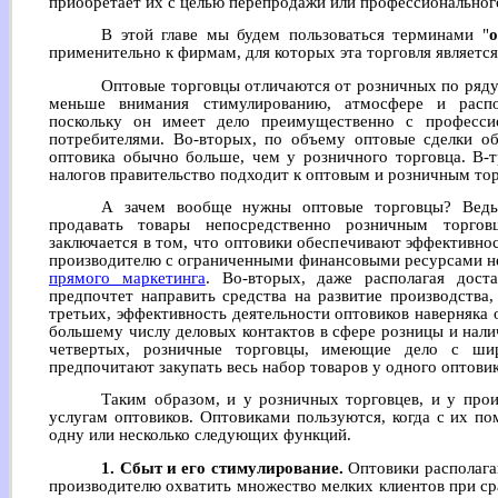
приобретает их с целью перепродажи или профессиональног
В этой главе мы будем пользоваться терминами "
о
применительно к фирмам, для которых эта торговля являетс
Оптовые торговцы отличаются от розничных по ряду 
меньше внимания стимулированию, атмосфере и распо
поскольку он имеет дело преимущественно с професси
потребителями. Во-вторых, по объему оптовые сделки об
оптовика обычно больше, чем у розничного торговца. В-
налогов правительство подходит к оптовым и розничным тор
А зачем вообще нужны оптовые торговцы? Ведь
продавать товары непосредственно розничным торгов
заключается в том, что оптовики обеспечивают эффективно
производителю с ограниченными финансовыми ресурсами не
прямого маркетинга
. Во-вторых, даже располагая дост
предпочтет направить средства на развитие производства,
третьих, эффективность деятельности оптовиков наверняка
большему числу деловых контактов в сфере розницы и нали
четвертых, розничные торговцы, имеющие дело с шир
предпочитают закупать весь набор товаров у одного оптовик
Таким образом, и у розничных торговцев, и у прои
услугам оптовиков. Оптовиками пользуются, когда с их 
одну или несколько следующих функций.
1. Сбыт и его стимулирование.
Оптовики располага
производителю охватить множество мелких клиентов при ср