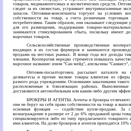
товаров, медикаментозных и косметических средств. Оптови
следит за их свежестью, устраивает внутримагазинные экс
запасов. Оптовики-консигнанты торгуют на условиях кон
собственности на товар, а счета розничным торговцам 
потребителями. Таким образом, они оказывают следующие ус
для его размещения, поддержание товарно-материальны
занимаются стимулированием сбыта, поскольку имеют д
марочных товаров.
Сельскохозяйственные производственные коопера
входящих в их состав фермеров и занимаются производс
продажи на местных рынках. В конце года все доходы так
членами. Кооператив нередко стремится повышать качеств
марочное название: изюм "Сан мейд", апельсины "Санкист",
Оптовик-посылторговец рассылает каталоги на 
деликатесы и прочие мелкие товары клиентам из сферы
разного рода учреждениям. Основными заказчиками такого 
расположенные в близлежащих районах. Выполненные 
доставляются автомобильным или каким-либо другим эффек
БРОКЕРЫ И АГЕНТЫ. Агенты и брокеры отличаются о
они не берут на себя право собственности на товар и вып
основная функция — содействие купле-продаже. За с
вознаграждение в размере от 2 до 6% продажной цены тов
специализируются либо по типу предлагаемого товарного 
ими клиентов. На долю брокеров и агентов приходится 10% 