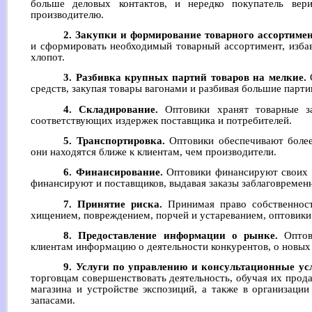
больше деловых контактов, и нередко покупатель вер
производителю.
2. Закупки и формирование товарного ассортимен
и сформировать необходимый товарный ассортимент, избав
хлопот.
3. Разбивка крупных партий товаров на мелкие.
О
средств, закупая товары вагонами и разбивая большие парти
4. Складирование.
Оптовики хранят товарные з
соответствующих издержек поставщика и потребителей.
5. Транспортировка.
Оптовики обеспечивают более
они находятся ближе к клиентам, чем производители.
6. Финансирование.
Оптовики финансируют своих к
финансируют и поставщиков, выдавая заказы заблаговременн
7. Принятие риска.
Принимая право собственност
хищением, повреждением, порчей и устареванием, оптовики 
8. Предоставление информации о рынке.
Оптов
клиентам информацию о деятельности конкурентов, о новых т
9. Услуги по управлению и консультационные ус
торговцам совершенствовать деятельность, обучая их прод
магазина и устройстве экспозиций, а также в организации
запасами.