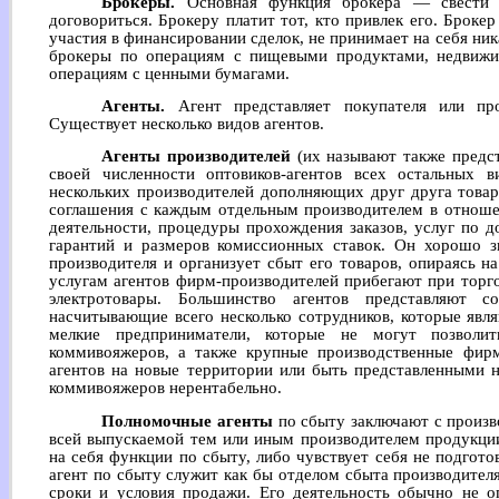
Брокеры.
Основная функция брокера — свести 
договориться. Брокеру платит тот, кто привлек его. Броке
участия в финансировании сделок, не принимает на себя н
брокеры по операциям с пищевыми продуктами, недвижи
операциям с ценными бумагами.
Агенты.
Агент представляет покупателя или про
Существует несколько видов агентов.
Агенты производителей
(их называют также предст
своей численности оптовиков-агентов всех остальных в
нескольких производителей дополняющих друг друга това
соглашения с каждым отдельным производителем в отноше
деятельности, процедуры прохождения заказов, услуг по д
гарантий и размеров комиссионных ставок. Он хорошо 
производителя и организует сбыт его товаров, опираясь н
услугам агентов фирм-производителей прибегают при торго
электротовары. Большинство агентов представляют с
насчитывающие всего несколько сотрудников, которые яв
мелкие предприниматели, которые не могут позволит
коммивояжеров, а также крупные производственные фир
агентов на новые территории или быть представленными н
коммивояжеров нерентабельно.
Полномочные агенты
по сбыту заключают с произв
всей выпускаемой тем или иным производителем продукции
на себя функции по сбыту, либо чувствует себя не подгот
агент по сбыту служит как бы отделом сбыта производителя
сроки и условия продажи. Его деятельность обычно не о