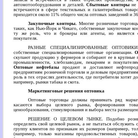
автомотооборудования и деталей.
Сбытовые конторы
не 
встречаются в сфере текстильных и галантерейных товар
приходится около 11% общего числа оптовых заведений и 3
Закупочные конторы.
Многие розничные торговцы
таких, как Нью-Йорк и Чикаго, собственные закупочные ко
ту же роль, что и брокеры или агенты, но является 
покупателя.
РАЗНЫЕ СПЕЦИАЛИЗИРОВАННЫЕ ОПТОВИКИ. В
собственные специализированные оптовые организации.
О
скупают продукцию у фермеров и собирают ее в крупные 
промышленности, хлебозаводам, пекарням и покупателя
Оптовые нефтебазы
продают и доставляют нефтепроду
предприятиям розничной торговли и деловым предприятия
роль в тех отраслях деятельности, где потребители хотят д
например, рынки табака и скота.
Маркетинговые решения оптовика
Оптовые торговцы должны принимать ряд марке
касаются выбора целевого рынка, формирования това
ценообразования, стимулирования и выбора места размещен
РЕШЕНИЕ О ЦЕЛЕВОМ ?ЫНКЕ. Подобно розничн
определить свой целевой рынок, а не пытаться обслужить 
группу клиентов по признакам их размеров (например, то
(например, только магазины продовольственных товаров)