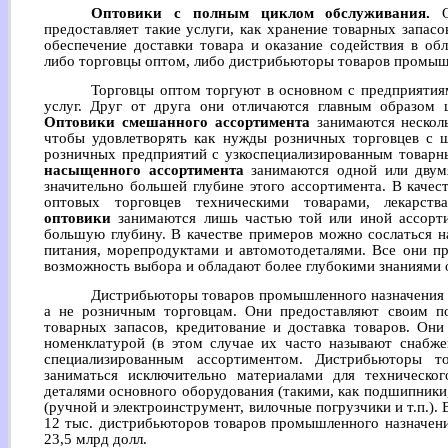
Оптовики с полным циклом обслуживания.
Оп
предоставляет такие услуги, как хранение товарных запасо
обеспечение доставки товара и оказание содействия в об
либо торговцы оптом, либо дистрибьюторы товаров промыш
Торговцы оптом торгуют в основном с предприятия
услуг. Друг от друга они отличаются главным образом 
Оптовики смешанного ассортимента
занимаются нескол
чтобы удовлетворять как нужды розничных торговцев с
розничных предприятий с узкоспециализированным товар
насыщенного ассортимента
занимаются одной или двум
значительно большей глубине этого ассортимента. В каче
оптовых торговцев техническими товарами, лекарст
оптовики
занимаются лишь частью той или иной ассорти
большую глубину. В качестве примеров можно сослаться н
питания, морепродуктами и автомотодеталями. Все они п
возможность выбора и обладают более глубокими знаниями о
Дистрибьюторы товаров промышленного назначения 
а не розничным торговцам. Они предоставляют своим пок
товарных запасов, кредитование и доставка товаров. Он
номенклатурой (в этом случае их часто называют снабж
специализированным ассортиментом. Дистрибьюторы т
заниматься исключительно материалами для техническог
деталями основного оборудования (такими, как подшипники,
(ручной и электроинструмент, вилочные погрузчики и т.п.)
12 тыс. дистрибьюторов товаров промышленного назначения
23,5 млрд долл.