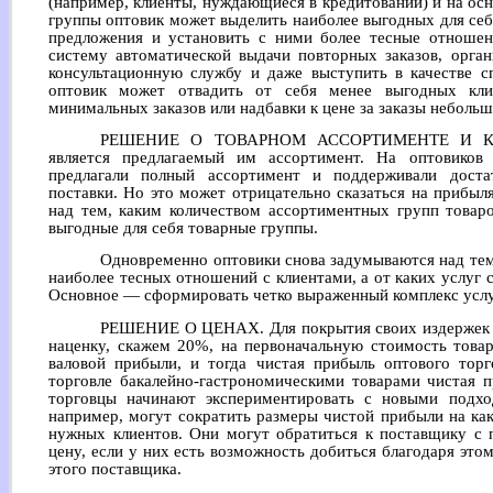
(например, клиенты, нуждающиеся в кредитовании) и на ос
группы оптовик может выделить наиболее выгодных для себ
предложения и установить с ними более тесные отноше
систему автоматической выдачи повторных заказов, орган
консультационную службу и даже выступить в качестве с
оптовик может отвадить от себя менее выгодных кли
минимальных заказов или надбавки к цене за заказы неболь
РЕШЕНИЕ О ТОВАРНОМ АССОРТИМЕНТЕ И КОМ
является предлагаемый им ассортимент. На оптовиков
предлагали полный ассортимент и поддерживали доста
поставки. Но это может отрицательно сказаться на прибыл
над тем, каким количеством ассортиментных групп товаро
выгодные для себя товарные группы.
Одновременно оптовики снова задумываются над тем
наиболее тесных отношений с клиентами, а от каких услуг с
Основное — сформировать четко выраженный комплекс услуг
РЕШЕНИЕ О ЦЕНАХ. Для покрытия своих издержек 
наценку, скажем 20%, на первоначальную стоимость това
валовой прибыли, и тогда чистая прибыль оптового торг
торговле бакалейно-гастрономическими товарами чистая 
торговцы начинают экспериментировать с новыми подхо
например, могут сократить размеры чистой прибыли на как
нужных клиентов. Они могут обратиться к поставщику с 
цену, если у них есть возможность добиться благодаря эт
этого поставщика.