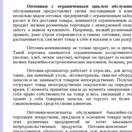
Оптовики с ограниченным циклом обслужив
обслуживания предоставляет своим поставщикам и кли
несколько видов оптовых предприятий с ограниченным набо
расчет и без доставки товара, занимается ограниченным 
продает мелким розничным торговцам с немедленной оплат
заботу о вывозе купленного. Например, мелкий розничны
правило, рано утром отправляется к такому оптовику, пок
расплачивается, сам везет товар к себе в магазин и сам разгр
Оптовик-коммивояжер не только продает, но и прежд
Такой торговец занимается ограниченным ассортимент
(молоко, хлеб, легкие закуски), которые он продает за нал
мелких бакалейно-гастрономических магазинов, больниц, рес
Оптовик-организатор работает в отраслях, для кото
таких, как каменный уголь, лесоматериалы, тяжелое обору
запасов и не занимается товаром непосредственно. Получи
отгружает товар непосредственно покупателю на определ
время. С момента принятия заказа до момента завершения 
себя право собственности на товар и весь связанный с эт
хранит у себя товарных запасов, он торгует по более
сэкономленных средств своим клиентам.
Оптовики-консигнанты обслуживают бакалейно-
торговцев лекарствами, предлагая в основном товары неп
этих розничных предприятий не хотят заказыват
непродовольственных продуктов. Оптовик-консигнан
представитель оборудует в торговом зале выкладки игруш