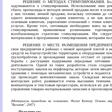
РЕШЕНИЕ О МЕТОДАХ СТИМУЛИРОВАНИЯ. Больши
задумываются о стимулировании. Использование ими ре
сбыта, пропаганды и методов личной продажи носит в осно
у них техника личной продажи, поскольку оптовики до с
одного коммивояжера с одним клиентом, а не как кол
основным клиентам, укреплению отношений с этими клиен
услугах. Кроме того, оптовикам необходимо взять на 
стимулирования, применяемые розничными торговца
всеобъемлющую стратегию стимулирования. Им следуе
материалами и программами стимулирования, которыми пол
РЕШЕНИЕ О МЕСТЕ РАЗМЕЩЕНИЯ ПРЕДПРИЯТИЯ.
свои предприятия в районах с низкой арендной платой и 
средств на благоустройство территории и оборудование п
грузообработки и прохождения заказов отстают от уровн
борьбы с растущими издержками передовые оптовики
деятельности. Одной из таких разработок стало создан
поступающих заказов на перфокарты, которые затем вводят
хранения с помощью механических устройств и подаются 
где происходит комплектование заказа. Складская меха
конторских работ, развивается очень высокими темпам
компьютерам и текстовым процессорам, используя их для б
управления товарно-материальными запасами и прогнозиров
(Материалы приведены на основании: Филип Котлер. Основы мар
"Вильяме", 2007)
Поделиться: