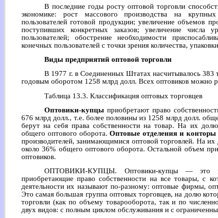
В последние годы росту оптовой торговли способст
экономике: рост массового производства на крупных
пользователей готовой продукции; увеличение объемов пр
поступивших конкретных заказов; увеличение числа у
пользователей; обострение необходимости приспосабл
конечных пользователей с точки зрения количества, упаковк
Виды предприятий оптовой торговли
В 1977 г. в Соединенных Штатах насчитывалось 383 
годовым оборотом 1258 млрд долл. Всех оптовиков можно раз
Таблица 13.3. Классификация оптовых торговцев
Оптовики-купцы
приобретают право собственности
676 млрд долл., т.е. более половины из 1258 млрд долл. об
берут на себя права собственности на товар. На их долю
общего оптового оборота.
Оптовые отделения и конторы
производителей, занимающимися оптовой торговлей. На их до
около 36% общего оптового оборота. Остальной объем пр
оптовиков.
ОПТОВИКИ-КУПЦЫ. Оптовики-купцы — это нез
приобретающие право собственности на все товары, с к
деятельности их называют по-разному: оптовые фирмы, оп
Это самая большая группа оптовых торговцев, на долю кот
торговли (как по объему товарооборота, так и по числен
двух видов: с полным циклом обслуживания и с ограниченн