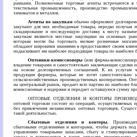
рамками. Полномочные торговые агенты встречаются в т
текстильная промышленность, производство промышленно
химикатов и металлов.
Агенты по закупкам
обычно оформляют долговреме
закупают для них необходимые товары, нередко получая эт
складирование и последующую доставку к месту назначе
закупкам являются местные закупщики на основных рын
которым могли бы торговать мелкие розничные магази
обладают широкими знаниями и предоставляют своим клиен
подыскивают им наиболее подходящие товары по наиболее 
Оптовики-комиссионеры
(или фирмы-комиссионеры
владение товарами и самостоятельно заключающие сделки н
на основе долговременных соглашений. К их услугам 
продукции фермеры, которые не хотят самостоятельно 
сельскохозяйственных производственных кооперативов. Опт
на центральный рынок, продает всю партию по наиболее бл
комиссионные и издержки и передает оставшуюся сумму пр
ОПТОВЫЕ ОТДЕЛЕНИЯ И КОНТОРЫ ПРОИЗВОДИТЕ
оптовой торговли состоит из операций, осуществляемых п
без привлечения независимых оптовых торговцев. Сущест
такой деятельностью.
Сбытовые отделения и конторы.
Производит
сбытовыми отделениями и конторами, чтобы держать под 
управлению товарными запасами, сбыту и стимулирован
запасы и встречаются в таких отраслях производства, 