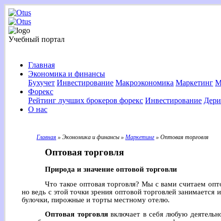
Учебный портал
Главная
Экономика и финансы
Бухучет
Инвестирование
Макроэкономика
Маркетинг
М
Форекс
Рейтинг лучших брокеров форекс
Инвестирование
Дери
О нас
Главная
» Экономика и финансы »
Маркетинг
» Оптовая торговля
Оптовая торговля
Природа и значение оптовой торговли
Что такое оптовая торговля? Мы с вами считаем оп
но ведь с этой точки зрения оптовой торговлей занимается 
булочки, пирожные и торты местному отелю.
Оптовая торговля
включает в себя любую деятельно