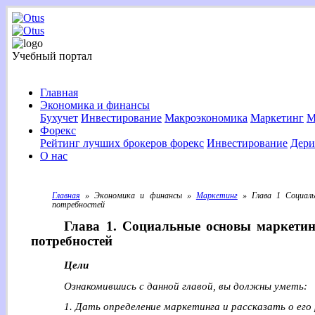
Учебный портал
Главная
Экономика и финансы
Бухучет
Инвестирование
Макроэкономика
Маркетинг
М
Форекс
Рейтинг лучших брокеров форекс
Инвестирование
Дери
О нас
Главная
» Экономика и финансы »
Маркетинг
» Глава 1 Социальн
потребностей
Глава 1. Социальные основы маркетинг
потребностей
Цели
Ознакомившись с данной главой, вы должны уметь:
1. Дать определение маркетинга и рассказать о его 