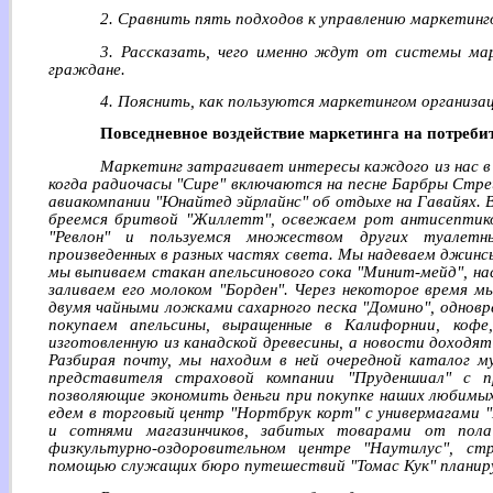
2. Сравнить пять подходов к управлению маркетинг
3. Рассказать, чего именно ждут от системы ма
граждане.
4. Пояснить, как пользуются маркетингом организа
Повседневное воздействие маркетинга на потреби
Маркетинг затрагивает интересы каждого из нас в
когда радиочасы "Сире" включаются на песне Барбры Стре
авиакомпании "Юнайтед эйрлайнс" об отдыхе на Гавайях. 
бреемся бритвой "Жиллетт", освежаем рот антисептико
"Ревлон" и пользуемся множеством других туалетн
произведенных в разных частях света. Мы надеваем джинсы
мы выпиваем стакан апельсинового сока "Минит-мейд", на
заливаем его молоком "Борден". Через некоторое время м
двумя чайными ложками сахарного песка "Домино", одновр
покупаем апельсины, выращенные в Калифорнии, кофе,
изготовленную из канадской древесины, а новости доходят
Разбирая почту, мы находим в ней очередной каталог 
представителя страховой компании "Пруденшиал" с п
позволяющие экономить деньги при покупке наших любимы
едем в торговый центр "Нортбрук корт" с универмагами "
и сотнями магазинчиков, забитых товарами от пол
физкультурно-оздоровительном центре "Наутилус", с
помощью служащих бюро путешествий "Томас Кук" планиру