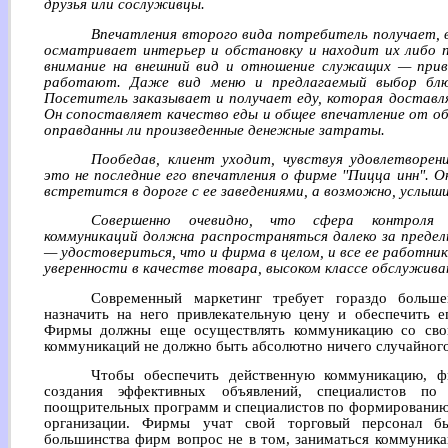
друзья или сослуживцы.
Впечатления второго вида потребитель получает, в
осматривает интерьер и обстановку и находит их либо 
внимание на внешний вид и отношение служащих — прив
работают. Даже вид меню и предлагаемый выбор блюд
Посетитель заказывает и получает еду, которая доставля
Он сопоставляет качество еды и общее впечатление от об
оправданны ли произведенные денежные затраты.
Пообедав, клиент уходит, чувствуя удовлетворени
это не последние его впечатления о фирме ''Пицца инн".
встретится в дороге с ее заведениями, а возможно, услыши
Совершенно очевидно, что сфера контроля 
коммуникаций должна распространяться далеко за преде
— удостовериться, что и фирма в целом, и все ее работн
уверенности в качестве товара, высоком классе обслужива
Современный маркетинг требует гораздо больше
назначить на него привлекательную цену и обеспечить е
Фирмы должны еще осуществлять коммуникацию со свои
коммуникаций не должно быть абсолютно ничего случайного
Чтобы обеспечить действенную коммуникацию, ф
создания эффективных объявлений, специалистов по
поощрительных программ и специалистов по формированию 
организации. Фирмы учат свой торговый персонал б
большинства фирм вопрос не в том, заниматься коммуникац