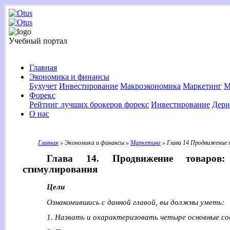
Учебный портал
Главная
Экономика и финансы
Бухучет
Инвестирование
Макроэкономика
Маркетинг
М
Форекс
Рейтинг лучших брокеров форекс
Инвестирование
Дери
О нас
Главная
» Экономика и финансы »
Маркетинг
» Глава 14 Продвижение 
Глава 14. Продвижение товаров:
стимулирования
Цели
Ознакомившись с данной главой, вы должны уметь:
1. Назвать и охарактеризовать четыре основные с