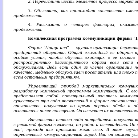
2. Перечислить шесть элементов процесса маркети
3. Объяснить, как происходит составление смет
продвижения.
4. Рассказать о четырех факторах, оказыва
продвижения.
Комплексная программа коммуникаций фирмы "
Фирма "Пицца инн" — крупная организация держате
предприятий общепита. Общий ежегодный ее оборот п
особые усилия, чтобы обучить входящих в ее состав 
распространению благоприятного образа всей сети
обслуживания. Ведь если один из членов организации 
качества, медленно обслуживает посетителей или плохо 
всем остальным предприятиям.
Управляющий службой маркетинговых коммуни
разработку комплексной программы коммуникаций. С его
представляет собой потенциальный носитель коммуни
существует три вида впечатлений о фирме: впечатления,
впечатления, полученные во время первого обеда в о
оставшиеся после посещения. Он называет их впечатлениям
Впечатления первого вида потребитель получает 
с рекламой фирмы в газетах, по радио и телевидению. О
инн", проходя или проезжая мимо него. В этом случа
определенный коммуникационный заряд. Или он может ус