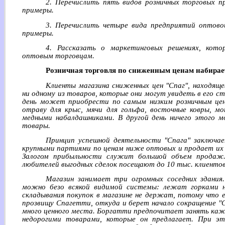
2. Перечислить пять видов розничных торговых 
примеры.
3. Перечислить четыре вида предприятий оптов
примеры.
4. Рассказать о маркетинговых решениях, кот
оптовым торговцам.
Розничная торговля по сниженным ценам набирае
Клиенты магазина сниженных цен "Спаг", находяще
ни одному из товаров, которые они могут увидеть в его с
день может приобрести по самым низким розничным цен
отраву для крыс, мячи для гольфа, восточные ковры, м
медными набалдашниками. В другой день ничего этого 
товары.
Принцип успешной деятельности "Спага" заключа
крупными партиями по ценам ниже оптовых и продает их 
Залогом прибыльности служит большой объем продаж.
любителей выгодных сделок посещают до 10 тыс. клиентов
Магазин занимает три огромных соседних здания
можно безо всякой видимой системы: лежат горками н
складывания покупок в магазине не держат, потому что 
прозвищу Спагетти, откуда и берет начало сокращение "
много ценного места. Боргатти предпочитает занять к
недорогими товарами, которые он предлагает. При эт