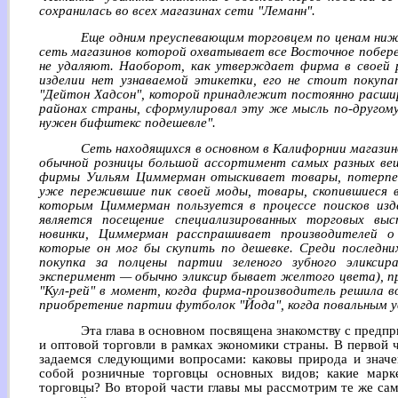
сохранилась во всех магазинах сети "Леманн".
Еще одним преуспевающим торговцем по ценам ниже
сеть магазинов которой охватывает все Восточное побер
не удаляют. Наоборот, как утверждает фирма в своей р
изделии нет узнаваемой этикетки, его не стоит покупа
"Дейтон Хадсон", которой принадлежит постоянно расшир
районах страны, сформулировал эту же мысль по-другом
нужен бифштекс подешевле".
Сеть находящихся в основном в Калифорнии магазин
обычной розницы большой ассортимент самых разных вещ
фирмы Уильям Циммерман отыскивает товары, потерпев
уже пережившие пик своей моды, товары, скопившиеся в
которым Циммерман пользуется в процессе поисков изд
является посещение специализированных торговых вы
новинки, Циммерман расспрашивает производителей о 
которые он мог бы скупить по дешевке. Среди последни
покупка за полцены партии зеленого зубного эликсир
эксперимент — обычно эликсир бывает желтого цвета), п
"Кул-рей" в момент, когда фирма-производитель решила в
приобретение партии футболок "Йода", когда повальным у
Эта глава в основном посвящена знакомству с предп
и оптовой торговли в рамках экономики страны. В первой 
задаемся следующими вопросами: каковы природа и значе
собой розничные торговцы основных видов; какие мар
торговцы? Во второй части главы мы рассмотрим те же са