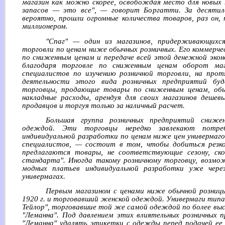
магазин как можно скорее, освобождая место для новых
запасов — это все", — говорит Боргатти. За десятиле
вероятно, прошли огромные количества товаров, раз он,
миллионером.
"Спаг" — один из магазинов, придерживающихс
торговли по ценам ниже обычных розничных. Его коммерче
по сниженным ценам и передаче всей этой денежной экон
благодаря торговле по сниженным ценам оборот мага
специалистов по изучению розничной торговли, на про
деятельности этого вида розничных предприятий бу
торговцы, продающие товары по сниженным ценам, обы
накладные расходы, арендуя для своих магазинов дешев
продавцов и торгуя только за наличный расчет.
Большая группа розничных предприятий снижен
одеждой. Эти торговцы нередко завлекают потре
индивидуальной разработки по ценам ниже цен универмаго
специалистов, — состоит в том, чтобы добиться резко
предлагаются товары, не соответствующие сезону, ск
стандарта". Иногда такому розничному торговцу, возмо
модных платьев индивидуальной разработки уже через
универмагах.
Первым магазином с ценами ниже обычной розницы
1920 г. и торговавший женской одеждой. Универмаги типа 
Тейлор", торговавшие той же самой одеждой по более выс
"Леманна". Под давлением этих влиятельных розничных п
"Леманна" удалять этикетки с одежды перед подачей ее 