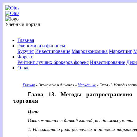
Учебный портал
Главная
Экономика и финансы
Бухучет
Инвестирование
Макроэкономика
Маркетинг
М
Форекс
Рейтинг лучших брокеров форекс
Инвестирование
Дери
О нас
Главная
» Экономика и финансы »
Маркетинг
» Глава 13 Методы распр
Глава 13. Методы распространения 
торговля
Цели
Ознакомившись с данной главой, вы должны уметь:
1. Рассказать о роли розничных и оптовых торговце