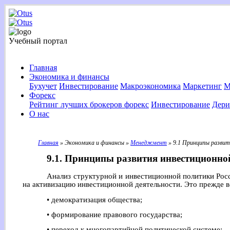
Учебный портал
Главная
Экономика и финансы
Бухучет
Инвестирование
Макроэкономика
Маркетинг
М
Форекс
Рейтинг лучших брокеров форекс
Инвестирование
Дери
О нас
Главная
» Экономика и финансы »
Менеджмент
» 9.1 Принципы развит
9.1. Принципы развития инвестиционно
Анализ структурной и инвестиционной политики Рос
на активизацию инвестиционной деятельности. Это прежде в
• демократизация общества;
• формирование правового государства;
• переход к многопартийной политической системе;