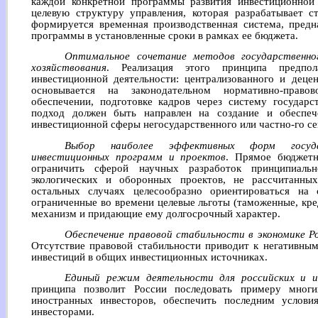
каждой конкретной программы развития инвестиционной
целевую структуру управления, которая разрабатывает ст
формируется временная производственная система, предн
программы в установленные сроки в рамках ее бюджета.
Оптимальное сочетание методов государственно
хозяйствования
. Реализация этого принципа предпол
инвестиционной деятельности: централизованного и деце
основывается на законодательном нормативно-правов
обеспечении, подготовке кадров через систему государс
подход должен быть направлен на создание и обеспеч
инвестиционной сферы негосударственного или частно-го се
Выбор наиболее эффективных форм госуда
инвестиционных программ и проектов
. Прямое бюджетн
ограничить сферой научных разработок принципиаль
экологических и оборонных проектов, не рассчитанны
остальных случаях целесообразно ориентироваться на
ограниченные во времени целевые льготы (таможенные, кре
механизм и придающие ему долгосрочный характер.
Обеспечение правовой стабильности в экономике Р
Отсутствие правовой стабильности приводит к негативны
инвестиций в общих инвестиционных источниках.
Единый режим деятельности для российских и и
принципа позволит России последовать примеру многи
иностранных инвесторов, обеспечить последним услови
инвесторами.