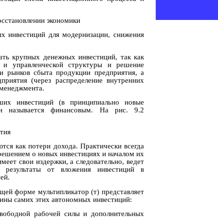
восстановлении экономики
ных инвестиций для модернизации, снижения
ать крупных денежных инвестиций, так как
й и управленческой структуры и решение
 и рынков сбыта продукции предприятия, а
приятия (через распределение внутренних
 менеджмента.
ших инвестиций (в принципиально новые
 и называется финансовым. На рис. 9.2
ятия
тся как потери дохода. Практически всегда
решением о новых инвестициях и началом их
меет свои издержки, а следовательно, ведет
 результаты от вложения инвестиций в
ей.
щей форме мультипликатор (т) представляет
чины самих этих автономных инвестиций:
свободной рабочей силы и дополнительных