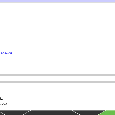
анализ
5%
llbox