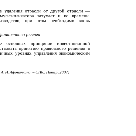
ре удаления отрасли от другой отрасли —
мультипликатора затухает и во времени.
изводство, при этом необходимо вновь
финансового рычага
.
ие основных принципов инвестиционной
бствовать принятию правильного решения в
личных уровнях управления экономическим
. И. Афоничкина. – СПб.: Питер, 2007)