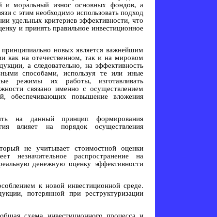
ий и моральный износ основных фондов, а
вязи с этим необходимо использовать подход
нии удельных критериев эффективности, что
ценку и принять правильное инвестиционное
е принципиально новых является важнейшим
и как на отечественном, так и на мировом
дукции, а следовательно, на эффективность
зными способами, используя те или иные
ные режимы их работы, изготавливать
ожности связано именно с осуществлением
ий, обеспечивающих повышение вложения
ить на данный принцип формирования
огия влияет на порядок осуществления
оторый не учитывает стоимостной оценки
ет незначительное распространение на
 реальную денежную оценку эффективности
особлением к новой инвестиционной среде.
укции, потерянной при реструктуризации
 общая схема инвестиционного процесса и