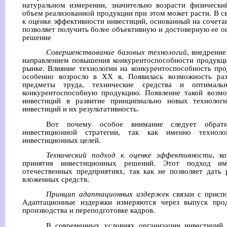
натуральном измерении, значительно возрасти физическ
объем реализованной продукции при этом может расти. В с
к оценке эффективности инвестиций, основанный на сочета
позволяет получить более объективную и достоверную ее о
решение
Совершенствование базовых технологий
, внедрени
направлением повышения конкурентоспособности продукци
рынке. Влияние технологии на конкурентоспособность про
особенно возросло в XX в. Появилась возможность ра
предметы труда, технические средства и оптималь
конкурентоспособную продукцию. Появление такой возм
инвестиций в развитие принципиально новых технолог
инвестиций и их результативность.
Вот почему особое внимание следует обрат
инвестиционной стратегии, так как именно технол
инвестиционных целей.
Технический подход к оценке эффективности
, к
принятия инвестиционных решений. Этот подход име
отечественных предприятиях, так как не позволяет дать
вложенных средств.
Принцип адаптационных издержек
связан с присп
Адаптационные издержки измеряются через выпуск прод
производства и переподготовке кадров.
В современных условиях организации инвестиций