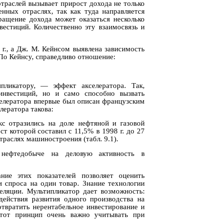
траслей вызывает прирост дохода не только
енных отраслях, так как туда направляется
ращение дохода может оказаться несколько
естиций. Количественно эту взаимосвязь и
г., а Дж. М. Кейнсом выявлена зависимость
По Кейнсу, справедливо отношение:
ипликатору, — эффект акселератора. Так,
инвестиций, но и само способно вызвать
селератора впервые был описан французским
лератора такова:
кс отразились на доле нефтяной и газовой
т которой составил с 11,5% в 1998 г. до 27
траслях машиностроения (табл. 9.1).
 нефтедобыче на деловую активность в
ние этих показателей позволяет оценить
 спроса на один товар. Знание технологии
еляции. Мультипликатор дает возможность:
действия развития одного производства на
твратить нерентабельное инвестирование и
Этот принцип очень важно учитывать при