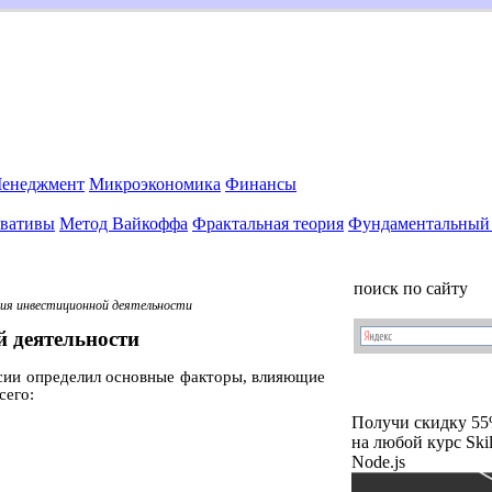
енеджмент
Микроэкономика
Финансы
вативы
Метод Вайкоффа
Фрактальная теория
Фундаментальный 
поиск по сайту
ия инвестиционной деятельности
й деятельности
сии определил основные факторы, влияющие
сего:
Получи скидку 5
на любой курс Ski
Node.js