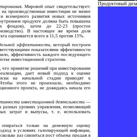
Продуктовый диз
стирования
. Мировой опыт свидетельствует:
 на производственные инвестиции не менее
и всемерного развития новых источников
внутреннем продукте должна быть повышена
ых фондов), затем до 22-23 (простое
оизводство). В настоящее же время доля
та оценивается всего в 11,5 против 15%.
дельной эффективности
, который построен
тветствующими показателями эффективности
авило, эффективность каждого последующего
ботке инвестиционной стратегии.
м, что принятие решений при инвестировании
реализации, дает новый подход к оценке
иски на начальной стадии приводят к
 Чтобы этого не произошло, необходимо
ционного проекта, не дожидаясь начала его
тивности инвестиционной деятельности
—
а разных уровнях управления, позволяющий
ых затрат и выпуска, т. е. использовать
 опираться только на денежную оценку
подход в условиях галопирующей инфляции,
есколько раз снизиться рост объема продаж в