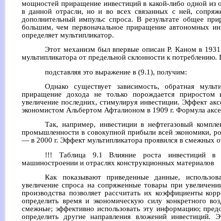
мощностей приращение инвестиций в какой-либо одной из о
в данной отрасли, но и во всех связанных с ней, сопряж
дополнительный импульс спроса. В результате общее при
большим, чем первоначальное приращение автономных инв
определяет мультипликатор.
Этот механизм был впервые описан Р. Каном в 1931 
мультипликатора от предельной склонности к потреблению. 
подставляя это выражение в (9.1), получим:
Однако существует зависимость, обратная мульт
приращение дохода не только порождается приростом 
увеличение последних, стимулируя инвестиции. Эффект ак
экономистом Альбертом Афталионом в 1909 г. Формула аксе
Так, например, инвестиции в нефтегазовый компле
промышленности в совокупной прибыли всей экономики, рос
— в 2000 г. Эффект мультипликатора проявился в смежных о
!!! Таблица 9.1 Влияние роста инвестиций в
машиностроении и отраслях конструкционных материалов
Как показывают приведенные данные, использова
увеличение спроса на сопряженные товары при увеличении
производства позволяет рассчитать их коэффициенты корр
определить время и экономическую силу конкретного воз
смежные; эффективно использовать эту информацию; предо
определить другие направления вложений инвестиций. 