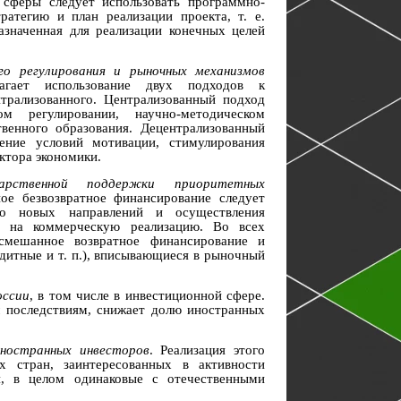
 сферы следует использовать программно-
ратегию и план реализации проекта, т. е.
азначенная для реализации конечных целей
го регулирования и рыночных механизмов
агает использование двух подходов к
нтрализованного. Централизованный подход
ом регулировании, научно-методическом
твенного образования. Децентрализованный
ение условий мотивации, стимулирования
ктора экономики.
рственной поддержки приоритетных
ое безвозвратное финансирование следует
но новых направлений и осуществления
х на коммерческую реализацию. Во всех
 смешанное возвратное финансирование и
дитные и т. п.), вписывающиеся в рыночный
оссии
, в том числе в инвестиционной сфере.
м последствиям, снижает долю иностранных
ностранных инвесторов
. Реализация этого
х стран, заинтересованных в активности
я, в целом одинаковые с отечественными