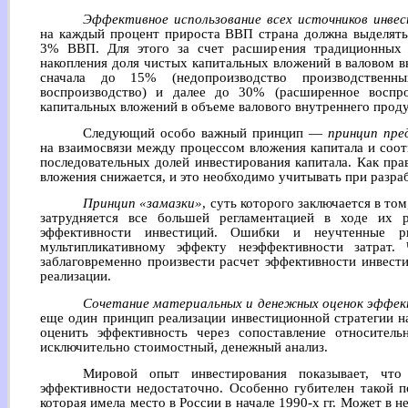
Эффективное использование всех источников инве
на каждый процент прироста ВВП страна должна выделять
3% ВВП. Для этого за счет расширения традиционных 
накопления доля чистых капитальных вложений в валовом 
сначала до 15% (недопроизводство производственн
воспроизводство) и далее до 30% (расширенное воспр
капитальных вложений в объеме валового внутреннего продук
Следующий особо важный принцип —
принцип пре
на взаимосвязи между процессом вложения капитала и соо
последовательных долей инвестирования капитала. Как пр
вложения снижается, и это необходимо учитывать при разра
Принцип «замазки»
, суть которого заключается в то
затрудняется все большей регламентацией в ходе их 
эффективности инвестиций. Ошибки и неучтенные р
мультипликативному эффекту неэффективности затрат.
заблаговременно произвести расчет эффективности инвести
реализации.
Сочетание материальных и денежных оценок эффек
еще один принцип реализации инвестиционной стратегии н
оценить эффективность через сопоставление относительн
исключительно стоимостный, денежный анализ.
Мировой опыт инвестирования показывает, что
эффективности недостаточно. Особенно губителен такой 
которая имела место в России в начале 1990-х гг. Может в н