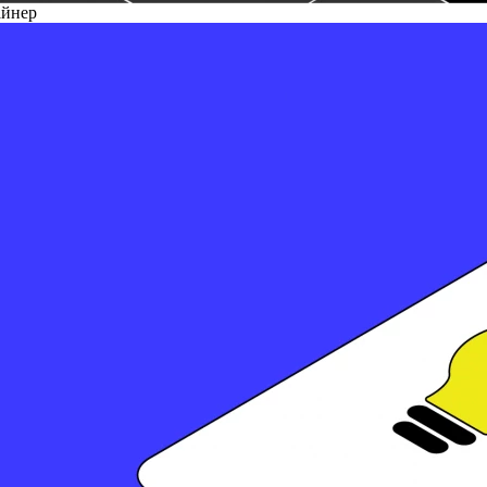
айнер