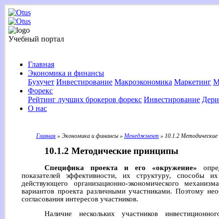
Учебный портал
Главная
Экономика и финансы
Бухучет
Инвестирование
Макроэкономика
Маркетинг
М
Форекс
Рейтинг лучших брокеров форекс
Инвестирование
Дери
О нас
Главная
» Экономика и финансы »
Менеджмент
» 10.1.2 Методические
10.1.2 Методические принципы
Специфика проекта и его «окружение»
опред
показателей эффективности, их структуру, способы и
действующего организационно-экономического механизм
вариантов проекта различными участниками. Поэтому нео
согласования интересов участников.
Наличие нескольких участников инвестиционн