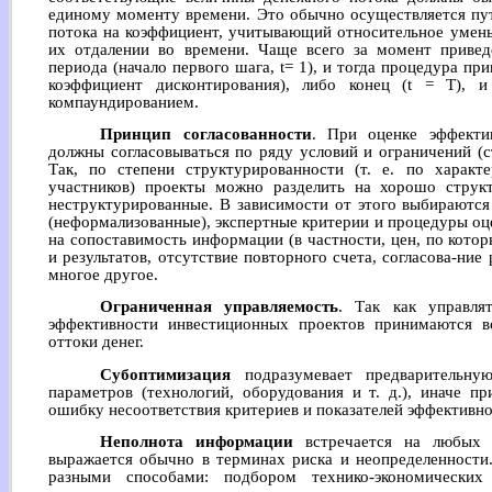
единому моменту времени. Это обычно осуществляется пу
потока на коэффициент, учитывающий относительное умень
их отдалении во времени. Чаще всего за момент привед
периода (начало первого шага, t= 1), и тогда процедура п
коэффициент дисконтирования), либо конец (t = T), и
компаундированием.
Принцип согласованности
. При оценке эффектив
должны согласовываться по ряду условий и ограничений (ст
Так, по степени структурированности (т. е. по характ
участников) проекты можно разделить на хорошо струк
неструктурированные. В зависимости от этого выбираются
(неформализованные), экспертные критерии и процедуры оц
на сопоставимость информации (в частности, цен, по котор
и результатов, отсутствие повторного счета, согласова-ние
многое другое.
Ограниченная управляемость
. Так как управля
эффективности инвестиционных проектов принимаются 
оттоки денег.
Субоптимизация
подразумевает предварительну
параметров (технологий, оборудования и т. д.), иначе п
ошибку несоответствия критериев и показателей эффективно
Неполнота информации
встречается на любых 
выражается обычно в терминах риска и неопределенности
разными способами: подбором технико-экономических