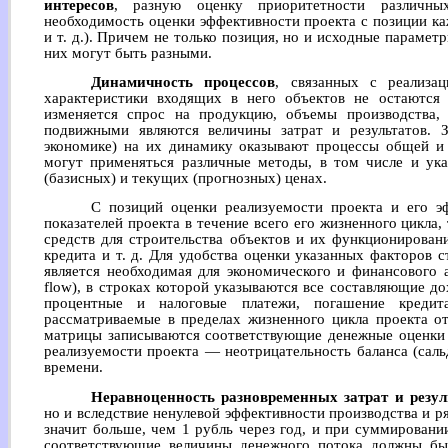
интересов
, разную оценку приоритетности различны
необходимость оценки эффективности проекта с позиции ка
и т. д.). Причем не только позиция, но и исходные параметр
них могут быть разными.
Динамичность процессов
, связанных с реализац
характеристики входящих в него объектов не остаются
изменяется спрос на продукцию, объемы производства, т
подвижными являются величины затрат и результатов. 
экономике) на их динамику оказывают процессы общей и 
могут применяться различные методы, в том числе и ука
(базисных) и текущих (прогнозных) ценах.
С позиций оценки реализуемости проекта и его 
показателей проекта в течение всего его жизненного цикла,
средств для строительства объектов и их функционирован
кредита и т. д. Для удобства оценки указанных факторов
является необходимая для экономического и финансового 
flow), в строках которой указываются все составляющие до
процентные и налоговые платежи, погашение кредит
рассматриваемые в пределах жизненного цикла проекта от
матрицы записываются соответствующие денежные оценки р
реализуемости проекта — неотрицательность баланса (сал
времени.
Неравноценность разновременных затрат и резул
но и вследствие ненулевой эффективности производства и р
значит больше, чем 1 рубль через год, и при суммировании
соответствующие величины денежного потока должны б