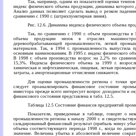
Так, например, одним из показателей оценки темпо
индекс физического объема продукции, динамика которого д
Анализ данных позволяет сделать вывод о резком падени
сравнению с 1990 г. (штрихпунктирная линия).
Рис. 12.6. Динамика индекса физического объема пр
Так, по сравнению с 1990 г. объем производства в 
объема продукции низок в отраслях машиностро
деревообрабатывающей промышленности, легкой промыш
материалов. Так, в 1994 г. промышленность выпустила 
основным наименованиям. В 1995 г. индекс физического об
В 1998 г. объем производства возрос на 2,2% по сравне
15,3%. Индексы физического объема за 1999 г. возросл
химическая и нефтехимическая, пищевая, легкая промышле
затраты, а амортизационные отчисления снижаются.
Для оценки промышленности региона с точки зре
следует проанализировать финансовое состояние пром
инвестора прежде всего интересует вопрос доходности и о
финансового состояния представлена в табл. 12.5.
Таблица 12.5 Состояние финансов предприятий про
Показатели, приведенные в таблице, говорят о не
промышленности региона к началу 2000 г. и свидетельств
сальдированный финансовый результат (прибыль минус убыток
объема соответствующего периода 1998 г., когда по данн
значение. Величина убытка в абсолютной величине сокра