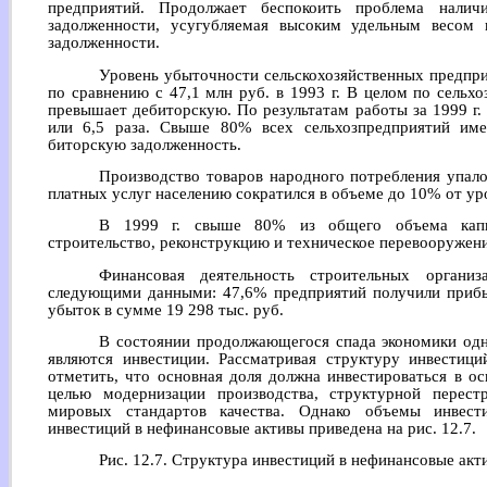
предприятий. Продолжает беспокоить проблема налич
задолженности, усугубляемая высоким удельным весом
задолженности.
Уровень убыточности сельскохозяйственных предприя
по сравнению с 47,1 млн руб. в 1993 г. В целом по сельх
превышает дебиторскую. По результатам работы за 1999 г.
или 6,5 раза. Свыше 80% всех сельхозпредприятий им
биторскую задолженность.
Производство товаров народного потребления упало 
платных услуг населению сократился в объеме до 10% от уро
В 1999 г. свыше 80% из общего объема капи
строительство, реконструкцию и техническое перевооружени
Финансовая деятельность строительных организ
следующими данными: 47,6% предприятий получили прибыл
убыток в сумме 19 298 тыс. руб.
В состоянии продолжающегося спада экономики одн
являются инвестиции. Рассматривая структуру инвестиц
отметить, что основная доля должна инвестироваться в о
целью модернизации производства, структурной перест
мировых стандартов качества. Однако объемы инвести
инвестиций в нефинансовые активы приведена на рис. 12.7.
Рис. 12.7. Структура инвестиций в нефинансовые акт