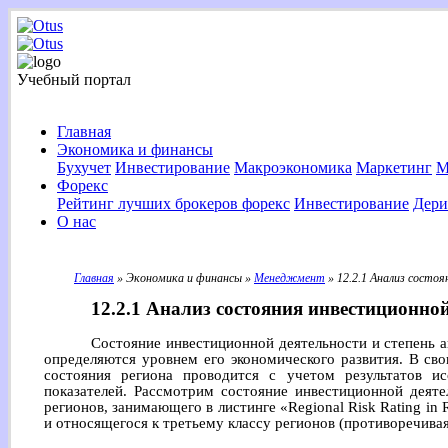
Учебный портал
Главная
Экономика и финансы
Бухучет
Инвестирование
Макроэкономика
Маркетинг
М
Форекс
Рейтинг лучших брокеров форекс
Инвестирование
Дери
О нас
Главная
» Экономика и финансы »
Менеджмент
» 12.2.1 Анализ состо
12.2.1 Анализ состояния инвестиционно
Состояние инвестиционной деятельности и степень а
определяются уровнем его экономического развития. В сво
состояния региона проводится с учетом результатов и
показателей. Рассмотрим состояние инвестиционной деят
регионов, занимающего в листинге «Regional Risk Rating in 
и относящегося к третьему классу регионов (противоречивая